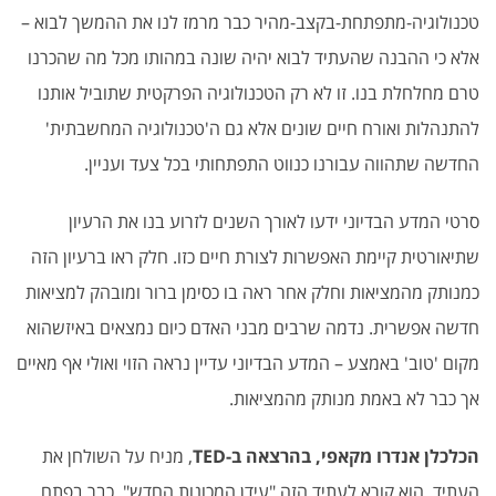
טכנולוגיה-מתפתחת-בקצב-מהיר כבר מרמז לנו את ההמשך לבוא –
אלא כי ההבנה שהעתיד לבוא יהיה שונה במהותו מכל מה שהכרנו
טרם מחלחלת בנו. זו לא רק הטכנולוגיה הפרקטית שתוביל אותנו
להתנהלות ואורח חיים שונים אלא גם ה'טכנולוגיה המחשבתית'
החדשה שתהווה עבורנו כנווט התפתחותי בכל צעד ועניין.
סרטי המדע הבדיוני ידעו לאורך השנים לזרוע בנו את הרעיון
שתיאורטית קיימת האפשרות לצורת חיים כזו. חלק ראו ברעיון הזה
כמנותק מהמציאות וחלק אחר ראה בו כסימן ברור ומובהק למציאות
חדשה אפשרית. נדמה שרבים מבני האדם כיום נמצאים באיזשהוא
מקום 'טוב' באמצע – המדע הבדיוני עדיין נראה הזוי ואולי אף מאיים
אך כבר לא באמת מנותק מהמציאות.
הכלכלן אנדרו מקאפי, בהרצאה ב-TED
, מניח על השולחן את
העתיד. הוא קורא לעתיד הזה "עידן המכונות החדש". כבר בפתח