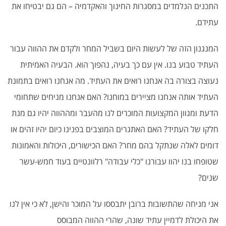
התכנים הנלמדים במסגרות החינוך והאקדמיה – הם גם יבטיחו את
עתידם.
המנגנון הזה של לעשות היום בשביל המחר ולקדם את ההווה עבור
העתיד טבוע בנו. אין עם כך בעיה, נהפוך הוא. הבעיה האמיתית
נעוצה בצורה בה אנחנו רואים את העתיד. מה אנחנו רואים בתמונת
העתיד אותה אנחנו מציירים במוחנו? האם אנחנו מניחים שתחומי
הדעת ומגוון המקצועות המוכרים לנו מהעבר ומההווה יהיו גם מנת
חלקו של העתיד? האם האתגרים המוצבים בפנינו כיום יהיו זהים או
דומים לאלה שנתקל בהם מחר? האם הכישורים, היכולות והאמונות
שטופחו בנו יהוו עבורנו "כלי עבודה" רלוונטיים בעוד חמש-עשר
שנים?
אני מניחה שהתשובות ברובן יתבססו על המוכר והישן, לא כי אין לנו
את היכולת לדמיין עתיד שונה, שהרי ההווה המבוסס