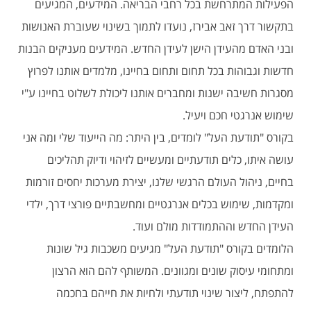
הפעילות המתרחשת בכל רחבי הבריאה. המידעים, המגיעים
בתקשור דרך זאב אבירז, נועדו לתמוך בשינוי שעוברת האנושות
ובני האדם מהעידן הישן לעידן החדש. המידעים מעניקים הבנות
חדשות וגבוהות בכל תחום ותחום בחיינו, מלמדים אותנו לפרוץ
מסגרות חשיבה ישנות ומחברים אותנו ליכולת לשלוט בחיינו ע"י
שימוש אנרגטי חכם ויעיל.
בקורס "תודעת העל" לומדים, בין היתר: מה הייעוד שלי ומה אני
עושה איתו, כלים תודעתיים ומעשיים לזיהוי ודיוק תהליכים
בחיים, ניהול העולם הרגשי שלנו, יצירת מערכות יחסים זורמות
ומקדמות, שימוש בכלים אנרגטיים ומחשבתיים פורצי דרך, ילדי
העידן החדש וההתמודדות מולם ועוד.
הלומדים בקורס "תודעת העל" מגיעים משכבות גיל שונות
ומתחומי עיסוק שונים ומגוונים. המשותף להם הוא הרצון
להתפתח, ליצור שינוי תודעתי ולחיות את חייהם בחכמה