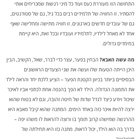
התחושה הזו מעוררת כעס ועוד כל מיני רגשות שמכריחים אותי
להסתיר. זו החוויה של תלמידים רבים בכל גיל, גם של סטודנטים,
גם של עובדים חדשים בארגונים. זו חוויה מתישה ומחלישה שאף
אחד לא מאחל לילדיו, לתלמידיו ועובדיו ובכל זאת, היא קיימת
במימדים גדולים.
מה עשה האבא?
הבחין בפער, עצר כדי לברר, שאל, הקשיב, הבין
היכן הייתה הטעות שלו ועשה את שני הצעדים הראשונים
הבסיסיים ביותר בכיוון הקטנת הפער – הציע ללכת יחד והראה לילד
את התמונה הגדולה. הילד לא הפך בהנפה אחת לכתפי אביו לאיכר
שיכול ויודע כיצד לגדל שדות של חיטה זהובה, וגם לא בטוח שהוא
ירצה להיות איכר כזה באחד הימים. המתנה שהוא קיבל מאבא היא
ההרגשה שמישהו קרוב תומך בו ורוצה להראות לו משהו יפה –
בדרך בה הוא הילד, יכול לראות. מתנה כזו היא תחילתה של