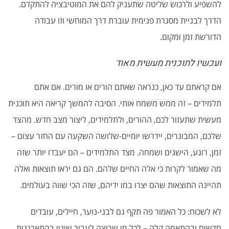
להשפיע ולרכוש שליטה שתעניק להם את המוטיבציה להתקדם.
הדרך לבניית מסגרת פנימית עוברת דרך המוחשי וזו עבודה
הדורשת זמן ומקום.
ועכשיו לתוכנית מעשית מאוד
אם קראתם עד כאן, כנראה שאתם הורים או מורים. אם אתם
תלמידים – זה ממש משמח אותי. הסיבה להמשך קריאה היא תוכנית
מעשית שתעזור לכם, ההורים, ולתלמידים, ליצור מצב חדש. מהצד
שלכם, המבוגרים, יידרשו יומיים-שלושה השקעה עם החזר עצום –
זמן, רוגע, הישגים ושמחה. מצד התלמידים – הם יעבדו יותר שזה
מה שאמור לקרות כי אלה החיים שלהם. הם גם יראו תוצאות ואלה
תהיינה התוצאות שהם יצרו במו ידיהם, שזה הכי שווה בעולמים.
לא לשכוח: כל האמור פה תקף גם לבני-נוער, חיילים, עובדים
חדשים ובהתאמה קלה – לכל מי שרוצה לעבור שינוי בהתארגנות