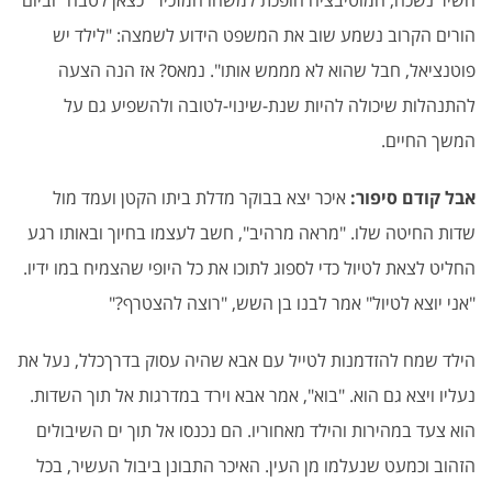
השיר נשכח, המוטיבציה הופכת למשהו המזכיר "כצאן לטבח" וביום
הורים הקרוב נשמע שוב את המשפט הידוע לשמצה: "לילד יש
פוטנציאל, חבל שהוא לא מממש אותו". נמאס? אז הנה הצעה
להתנהלות שיכולה להיות שנת-שינוי-לטובה ולהשפיע גם על
המשך החיים.
אבל קודם סיפור:
איכר יצא בבוקר מדלת ביתו הקטן ועמד מול
שדות החיטה שלו. "מראה מרהיב", חשב לעצמו בחיוך ובאותו רגע
החליט לצאת לטיול כדי לספוג לתוכו את כל היופי שהצמיח במו ידיו.
"אני יוצא לטיול" אמר לבנו בן השש, "רוצה להצטרף?"
הילד שמח להזדמנות לטייל עם אבא שהיה עסוק בדרךכלל, נעל את
נעליו ויצא גם הוא. "בוא", אמר אבא וירד במדרגות אל תוך השדות.
הוא צעד במהירות והילד מאחוריו. הם נכנסו אל תוך ים השיבולים
הזהוב וכמעט שנעלמו מן העין. האיכר התבונן ביבול העשיר, בכל