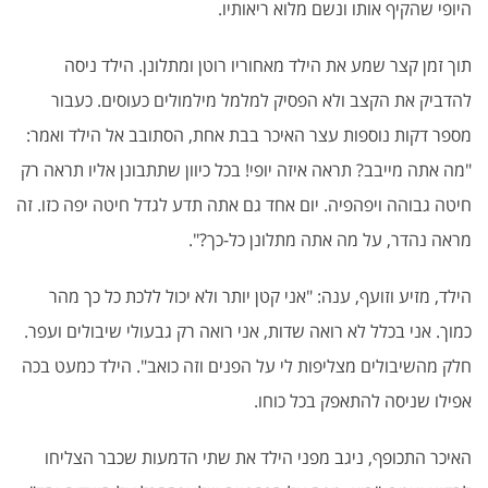
היופי שהקיף אותו ונשם מלוא ריאותיו.
תוך זמן קצר שמע את הילד מאחוריו רוטן ומתלונן. הילד ניסה
להדביק את הקצב ולא הפסיק למלמל מילמולים כעוסים. כעבור
מספר דקות נוספות עצר האיכר בבת אחת, הסתובב אל הילד ואמר:
"מה אתה מייבב? תראה איזה יופי! בכל כיוון שתתבונן אליו תראה רק
חיטה גבוהה ויפהפיה. יום אחד גם אתה תדע לגדל חיטה יפה כזו. זה
מראה נהדר, על מה אתה מתלונן כל-כך?".
הילד, מזיע וזועף, ענה: "אני קטן יותר ולא יכול ללכת כל כך מהר
כמוך. אני בכלל לא רואה שדות, אני רואה רק גבעולי שיבולים ועפר.
חלק מהשיבולים מצליפות לי על הפנים וזה כואב". הילד כמעט בכה
אפילו שניסה להתאפק בכל כוחו.
האיכר התכופף, ניגב מפני הילד את שתי הדמעות שכבר הצליחו