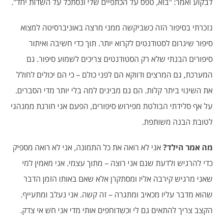
לבקוע ואמר: "בוא, טפס על הכתפיים שלי ונסתכל על השדות יחד".
נזכרתי בסיפור הזה כשביקשה ממני מרצה באוניברסיטה למצוא
סיפור שיגרום לסטודנטים לקרוא יותר. תוך כדי חשיבה ואיתור
סיפורים הבנתי שלא רק הסטודנטים צריכים לשמוע סיפור. גם
המערכת, גם המרצים ודווקא הם לפני כולם – כי הם יכולים לחולל
את השינוי ביתר קלות. הם גם מבינים למה בלי יותר מדי הסברים.
על אף סלידתי הבולטת מפירוש סיפורים, הפעם אני חורגת ממנהגי
לטובת הבנה משותפת.
מה אמר הילד?
אני לא רואה את כל התמונה, אני לא רואה מספיק
כדי להרגיש ולדעת שגם אני רוצה – מתוך עצמי. אני מאמין למי
שאני מרגיש קירבה אליו ומסתקרן אלא שאם באותו הזמן הדבר
שהוא מדבר עליו מכאיב ומתגרה – זה קשה. אני נעלב ומתעייף.
הקצב צריך להתאים גם לי וכשדוחפים אותי מדי אני חש אי צדק.