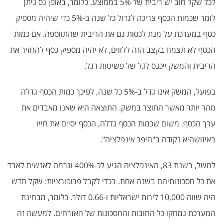
לכל שקל חוב יש ריבית של 5% בממוצע. כלומר, באופן גס ניתן
לומר שכמות הכסף צריכה לגדול כל שנה ב-5% כדי שיהיה מספיק
כסף במערכת על מנת לכסות גם את הריבית שהתווספה. אם כמות
הכסף לא תצמח בקצב הזה ללווים, לא יהיה מספיק כסף להחזיר את
הריבית והמשק ייכנס לגל של פשיטות רגל.
בפועל, המשק אינו גדל ב-5% כל שנה, לפיכך כמות הכסף גדלה
מהר יותר מאשר התוצר במשק. התוצאה היא שאנו מאבדים את
ערך הכסף. משום שכמות הכסף גדלה, הכסף יסיים את חייו
באיזושהיא נקודה ב"היפר אינפלציה".
למשל, בשנת 83, האינפלציה הגיע לכ-400% וגרמה לאנשים לאבד
את כל חסכונותיהם בשנה אחת. בכדי לקבל פרופורציות: שקל חדש
היה שווה 10,000 לירות ישראליות ו-0.66 דולר. כלומר, מבחינת
המערכת נמחקו כל החובות והחסכונות של האזרחים. למעשה זה