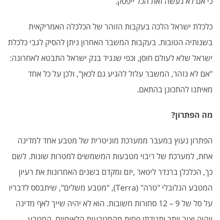
כי אם לא נעשה זאת הכל ייפסק.
כלכלת ישראל הלכה בעקבות הזוהר של הכלכלה האמריקאית
בשנותיה הטובות. בעקבות המשבר האחרון ניתן להסיק לגבי כלכלת
ישראל שלא לעולם חוסן, וכפי שנגיד בנק ישראל התבטא לאחרונה:
"אם לא נזהר, המשבר עלול להגיע גם לכאן", ולכן על כל אחד
מאיתנו להתכונן בהתאם.
מה הפתרון?
הפתרון נעוץ במעבר ממערכת מוניטרית של מטבע אחד למדינה
אחת, למערכת של ריבוי מטבעות המשמשים למטרות שונות. לשם
כך, הכלכלן ברנדר ליטאר ,יזם ומקדם בשנים האחרונות את רעיון
המטבע הגלובלי "טרה" (Terra), "מטבע משלים", שיתבסס לדבריו
על סל של 9 – 12 סחורות חשובות. הוא לא יהיה שייך לאף מדינה
ויהיה יציב יותר ותנודתי פחות מהמטבעות הלאומיים. המטבע