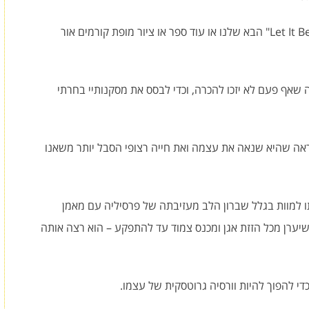
למעשה, ייתכן ובעת כתיבת שורות אלה נכתב ה-"Let It Be" הבא שלנו או עוד ספר או ציור מופת קורמים אור
ה שאף פעם לא יזכו להכרה, וכדי לבסס את מסקנותיי בחרתי
נראה שהיא שנאה את עצמה ואת חייה רצופי הסבל יותר משאנו
ו למוות בגלל שברון הלב מעזיבתה של פרסיליה עם מאמן
יערן מכל הזזת אגן ומכנס צמוד עד להתפקע – הוא רצה אותה
 כדי להפוך להיות וורסיה גרוטסקית של עצמו.