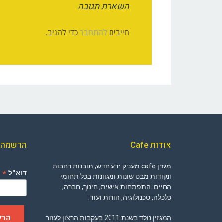
השארת תגובה
חייבים
להתחבר
כדי להגיב.
אודות Cafe
הרשמה ל
מגזין cafe מעניק ידע חדש, תובנות רחבות
*
דוא"ל
ונקודות מבט שונות ומגוונות בכל תחומי
החיים: התפתחות אישית, חינוך, חברה,
כלכלה, טכנולוגיה, הורות ועוד.
המגזין נולד בשנת 2011 בעקבות הרצון לעזור