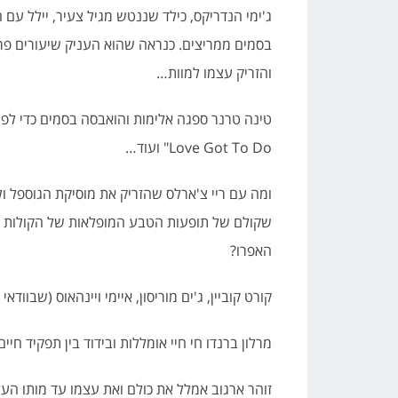
ג'ימי הנדריקס, כילד שננטש מגיל צעיר, יילל ע
בסמים ממריצים. כנראה שהוא העניק שיעורים פרטי
והזריק עצמו למוות…
Love Got To Do" ועוד…
ומה עם ריי צ'ארלס שהזריק את מוסיקת הגוספל ול
שקולם של תופעות הטבע המופלאות של הקולות הש
האפרו?
קורט קוביין, ג'ים מוריסון, איימי ויינהאוס (שבו
מרלון ברנדו חי חיי אומללות ובידוד בין תפקיד חי
זוהר ארגוב אמלל את כולם ואת עצמו עד מותו הע