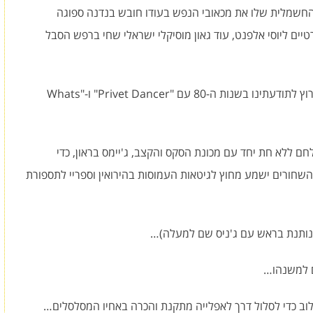
ם החשמלית שלו את מכאובי הנפש בעודו חובש בנדנה ספוגה
ים ליוסי אלפנט, עוד גאון מוסיקלי ישראלי שחי ברפש הסבל
טינה טרנר ספגה אלימות והואבסה בסמים כדי לפרוץ לתודעתינו בשנות ה-80 עם "Privet Dancer" ו-"Whats
חם ללא חת יחד עם מכונת הסקס והקצב, ג'יימס בראון, כדי
חורים ישמע מחוץ לגיטאות העמוסות בהירואין וספריי לתספורת
ודאי נותנת בראש עם ג'ניס שם למעלה)…
ים למשנהו…
לוב כדי לסלול דרך לאפלייה מתקנת והכרה באחיו המסלסלים…