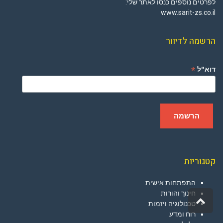
לפרטים נוספים כנסו לאתר שלי:
www.sarit-zs.co.il
הרשמה לדיוור
*
דוא"ל
קטגוריות
התפתחות אישית
חינוך והורות
גלילה
טכנולוגיה ויזמות
לראש
רוח ומדע
העמוד