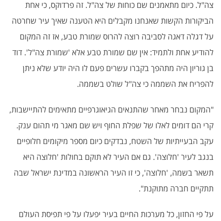
צה"ל. כיום מתאמנים שם כוחות של צה"ל. זה פרדוקס, כי אחת
הביקורות הקשות שאנחנו מקבלים היא הטענה שאיך עיר שחרטה
על דגלה דאגה לסביבה רוצה להרוס שמורת טבע, אז זה המקום
להודיע אחת ולתמיד: אין שם שמורת טבע אלא 'שמורת צה"ל'. דוד
בן גוריון היה מתהפך בקברו עשרים פעם לו היה יודע שלא ניתן
להפריח את השממה כי צה"ל שולט בשממה.
"המקום נבחר מאחר שהתנאים הגיאוגרפיים מתאימים להתיישבות,
קרי הם דומים לאלו של שפלת החוף ויש שם מאגר מי תהום ענק.
עקב הבעייתיות של השטח, נבדקים כיום מספר מיקומים חלופיים
בנגב לעיר 'חלוצה'. גם אם העיר לא תוקם בחולות 'חלוצה היא
תשאר בשמה, 'חלוצה', כי זו העיר הראשונה במדינת ישראל שבה
תתקיים חברה מתוקנת".
על פי החזון, כל מערכות החיים בעיר יפעלו על פי תפיסת העולם