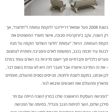
בשנת 2008 פעל שמואל דריילינגר להקמת עמותה ל"חלוצה", אך
רק השנה, עקב ביורוקרטיה סבוכה, אישר משרד המשפטים את
הקמת העמותה. הראל: "עמותת 'חלוצי השלום' הוקמה על מנת
לבנות עיר חכמה בנגב, המושתת לאדם והסביבה וחותרת לצמצום
פערים כלכליים וחברתיים תוך יישום מדיניות בה האדם עומד במרכז
– את זה המדינה אישרה אבל מעבר לזה היא לא עוזרת בשום דבר,
לכן אנחנו, במקום לשבת ולחכות, מגייסים כספים מהעולם, מומחים
מהארץ ומהעולם ואת האנשים שיבואו לגור.
"הפגישה העסקית הראשונה שלנו במרץ השנה הייתה עם מר
סילבן שלום, השר לפיתוח הנגב והגליל. בסיומה של הפגישה