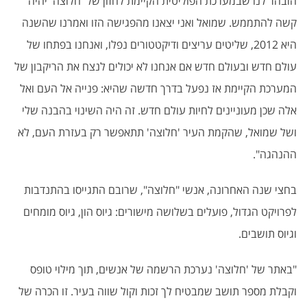
הובהר לנו שבמערכת הפוליטית הקיימת לחזון של 'חלוצה' יהיה
קשה להתממש. שמואל ואני יצאנו מהפגישה הזו ואמרנו שהשנה
היא 2012, שליטים עריצים ודיקטטורים נפלו, ואנחנו בפתחו של
עולם חדש ובעולם חדש אם אנחנו לא יכולים לנצח את הריקבון של
המערכת הקיימת אז נפעל בדרך חדשה שהיא: פנייה אל העם ואל
אלה שכן מעוניינים לחיות עולם חדש. זה היה השינוי בהבנה שלי
ושל שמואל, שהקמת העיר 'חלוצה' תתאפשר רק בעזרת העם, לא
ההנהגה".
בחצי שנה האחרונה, אנשי "חלוצה", שרובם התגייסו בהתנדבות
לפרויקט הגדול, פועלים בשלושה מישורים: גיוס הון, גיוס מומחים
וגיוס תושבים.
"באתר של 'חלוצה' נערכת הרשמה של אנשים, תוך מילוי טופס
וקבלת מספר תושב שמבטיח לך זכות וקול שווה בעיר. זו הכרה של