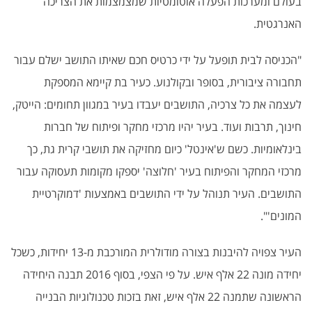
בעולם ומערכות הפעלה אוטומטיות שמצמצמות את הצריכה
האנרגטית.
"הכניסה לבית תופעל על ידי כרטיס חכם שאיתו התושב ישלם עבור
תחבורה ציבורית, בסופר ובקולנוע. כעיר בת קיימא המספקת
לעצמה את כל צרכיה, התושבים יעבדו בעיר במגוון תחומים: הייטק,
חינוך, תרבות ועוד. בעיר יהיו מרכזי מחקר ופיתוח של חברות
בינלאומיות. כשם ש'אינטל' כיום מחזיקה את תושבי קרית גת, כך
מרכזי המחקר והפיתוח בעיר 'חלוצה' יספקו מקומות תעסוקה עבור
התושבים. העיר תנוהל על ידי התושבים באמצעות 'דמוקרטיית
המונים'".
העיר צפויה להיבנות בצורה מודולרית המורכבת מ-13 יחידות, כשכל
יחידה מונה 22 אלף איש. על פי הצפי, בסוף 2016 תבנה היחידה
הראשונה שתמנה 22 אלף איש, זאת בזכות טכנולוגיות הבנייה