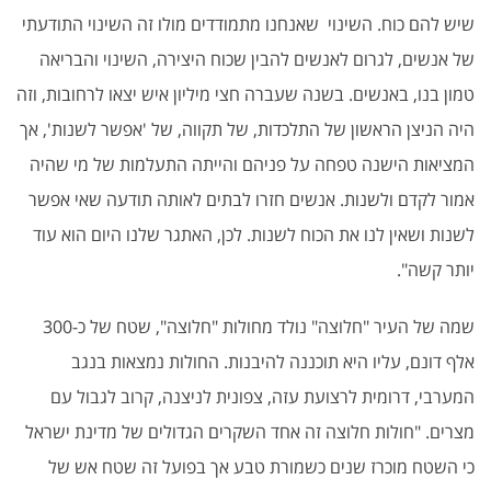
שיש להם כוח. השינוי שאנחנו מתמודדים מולו זה השינוי התודעתי
של אנשים, לגרום לאנשים להבין שכוח היצירה, השינוי והבריאה
טמון בנו, באנשים. בשנה שעברה חצי מיליון איש יצאו לרחובות, וזה
היה הניצן הראשון של התלכדות, של תקווה, של 'אפשר לשנות', אך
המציאות הישנה טפחה על פניהם והייתה התעלמות של מי שהיה
אמור לקדם ולשנות. אנשים חזרו לבתים לאותה תודעה שאי אפשר
לשנות ושאין לנו את הכוח לשנות. לכן, האתגר שלנו היום הוא עוד
יותר קשה".
שמה של העיר "חלוצה" נולד מחולות "חלוצה", שטח של כ-300
אלף דונם, עליו היא תוכננה להיבנות. החולות נמצאות בנגב
המערבי, דרומית לרצועת עזה, צפונית לניצנה, קרוב לגבול עם
מצרים. "חולות חלוצה זה אחד השקרים הגדולים של מדינת ישראל
כי השטח מוכרז שנים כשמורת טבע אך בפועל זה שטח אש של