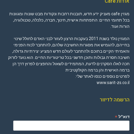
אודות Cafe
מגזין cafe מעניק ידע חדש, תובנות רחבות ונקודות מבט שונות ומגוונות
בכל תחומי החיים: התפתחות אישית, חינוך, חברה, כלכלה, טכנולוגיה,
הורות ועוד.
המגזין נולד בשנת 2011 בעקבות הרצון לעזור לבני האדם לחולל שינוי
בחייהם, להגמיש את מסגרות החשיבה שלהם, להתחבר לכוח הפנימי
והאמיתי הקיים בתוכם ולהתחבר לעולם חדש המציע יצירתיות גדולה,
חשיבה חסרת גבולות ותוכן חדשני בכל טריטוריות החיים. הוא נועד לזרוק
חכה לאלו הסקרנים לדעת, המתמידים לשאול והחפצים לפרוץ דרך הן
ברמה האישית והן ברמה הקולקטיבית
לפרטים נוספים כנסו לאתר שלי:
www.sarit-zs.co.il
הרשמה לדיוור
*
דוא"ל