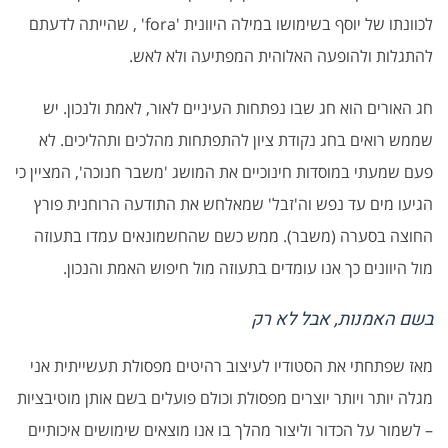
לכוונתו של יוסף בשימושו במילה היוונית 'fora' , שהייתה לדעתם
להתגלות ולהופעה האלוהית המפתיעה ולא לאש.
חג האורים הוא חג שבו נפתחות העיניים לאור, לאמת ולנכון. יש
שממש רואים בחג נקודת ציון להתפתחות מהלכים ותהליכים. לא
פעם שמעתי במוסדות חינוכיים את המושג 'משבר חנוכה', המציין כי
הגיעו מים עד נפש וה'זבל' שמאלחש את התודעה הרוחנית פורץ
החוצה בסערה (משבר). ממש כשם שהחשמונאים עמדו בתעוזה
מול היוונים כך אנו עומדים בתעוזה מול חיפוש האמת והנכון.
בשם האמנות, אבל לא רק
מאז שפתחתי את הסטודיו לעיצוב רהיטים מפסולת תעשייתית אני
מגלה יותר ויותר יוצרים מפסולת וכולם פועלים בשם אותן מוטיבציות
– לשמור על הכדור וליצור מהלך בו אנו מוצאים שימושים איכותיים