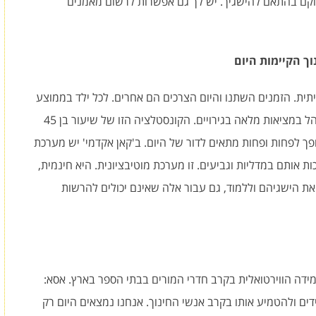
וקם בהתאם להישגיך. יש לך גם אפשרות לרשום מאמנים
ך הקיימות היום
ת. הזמנים השתנו והיום הצרכים הם אחרים. לכל ילד בממוצע
יש מחשב ו/או אייפד ואייפון. הילדים רגילים להתנהל במציאות מלאה בגירויים. הקונסטלציה הזו של שיעור בן 45
פך לפחות ופחות מתאים לדור של היום. ב'קאן אקדמי' יש מערכת
אותם במדליות וגביעים. זו מערכת מוטיבציונית. היא חינמית,
ת הישגיהם וללמוד, גם עבור אלה שאינם יכולים להרשות
דה הווירטואלית בקרב חדרי המורים בבתי הספר בארץ. אסא:
דים ולהטמיע אותו בקרב אנשי החינוך. אנחנו נמצאים היום רק