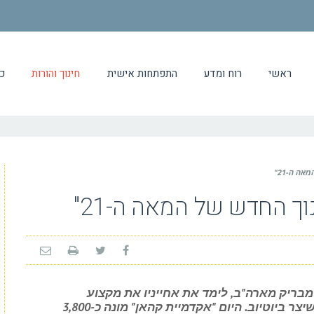
ראשי
רוח ומדע
התפתחות אישית
חינוך והורות
כ
אה ה-21"
וך החדש של המאה ה-21"
, אנליסט מבריק מארה"ב, לימד את אחייניו את מקצוע
המתמטיקה דרך סרטונים קצרים וקלילים שיצר ביוטיוב. היום "אקדמיית קהאן" מונה כ-3,800