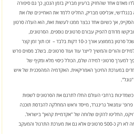
 מסיפורי ההצלחה של המאה ה-21, שנולדו מאדם אחד שהחזיק ברעיון מבריק בזמן הנכון, כך גם סיפורה
 בנגלדשי, אנליסט מבריק, החליט ללמד את האחיינים שלו את
ייפ, אך כשיום אחד נבצר ממנו לעשות זאת, הוא העלה סרטון
ביקשו מדודם להפיק עבורם סרטונים נוספים. הסרטונים,
המאופיינים בהגשה ידידותית, קלילה ומופשטת, כשכל סרטון בממוצע אורך כ-10 דקות בלבד – זכו תוך זמן קצר
ידים והורים והמשיך לייצר עוד ועוד סרטונים. בשלב מסוים פרש
ך למערך סרטוני למידה שלם, הכולל כיסוי מלא ומקיף של
מדים במערכת החינוך האמריקאית. האקדמיה המהפכנית של איש
גוגל".
כשמדינות ברחבי העולם החלו לתרגם את הסרטונים לשפות
פרופ' עמנואל גרינגרד, מייסד וראש המחלקה להנדסת תוכנה
קט, החליטו להקים שלוחה של "אקדמיית קהאן" בישראל.
השלוחה בישראל היא היחידה נכון לעכשיו שתרגמה לא רק כ-500 סרטונים אלא גם את מערכת התרגול והמעקב