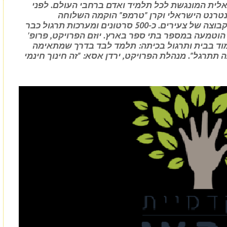
לית המונגשת לכל תלמיד ואדם ברחבי העולם. לפני
נטרנט הישראלי וקרן "טרמפ" הוקמה השלוחה
הישראלית על ידי פרופ' עמנואל גרינגרד וקבוצה של צעירים. כ-500 סרטונים ומערכות תרגול כבר
הוטמעה במספר בתי ספר בארץ. יוזם הפרויקט, פרופ'
ימוד בבית ותרגול בכיתה: תלמד לבד בדרך שמתאימה
 תתרגל". מנהלת הפרויקט, ירדן אסא: "זה חינוך חינמי