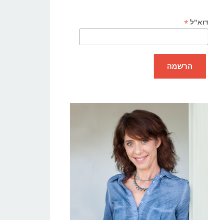
*
דוא"ל