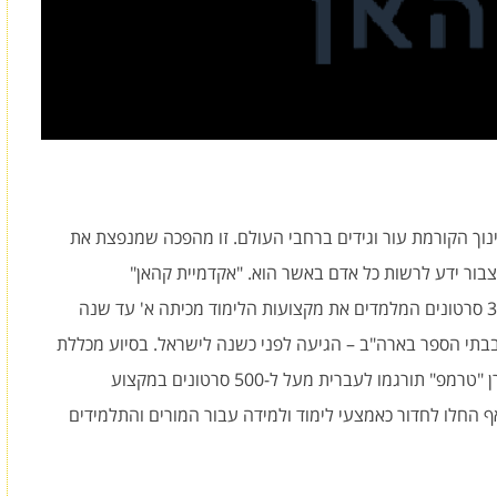
וך הקורמת עור וגידים ברחבי העולם. זו מהפכה שמנפצת את
צבור ידע לרשות כל אדם באשר הוא. "אקדמיית קהאן"
האמריקאית, שנולדה בשנת 2006 ומכילה כ-3,800 סרטונים המלמדים את מקצועות הלימוד מכיתה א' עד שנה
בתי הספר בארה"ב – הגיעה לפני כשנה לישראל. בסיוע מכללת
"שנקר" ואיגוד האינטרנט הישראלי ותמיכה של קרן "טרמפ" תורגמו לעברית מעל ל-500 סרטונים במקצוע
החלו לחדור כאמצעי לימוד ולמידה עבור המורים והתלמידים