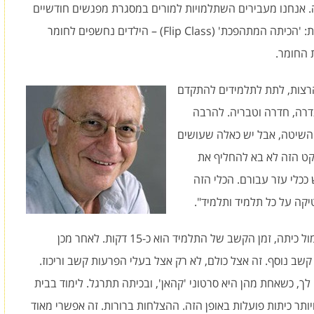
. אנחנו מעבירים השתלמויות למורים במסגרת מפגשים חודשיים
וליווי אישי. הרעיון הזה מקדם שיטת לימוד שנקראת: 'הכיתה המתהפכת' (Flip Class) – הילדים נחשפים לחומר
 החומר.
הרצות, לתת לתלמידים להתקדם
דרה, חדרה וטבריה. להרבה
 השיטה, אבל יש כאלה שעושים
קט הזה לא בא להחליף את
כלי עזר עבורם. הכלי הזה
יקה על כל תלמיד ותלמיד".
פרופ' גרינגרד: "מחקרים הוכיחו שכשמורה עומד מול כיתה, זמן הקשב של התלמיד הוא כ-15 דקות. לאחר מכן
הדקות האחרונות יש קשב נוסף. זה אצל כולם, לא רק אצל בעלי הפרעות קשב וריכוז.
, כשאחת מהן היא סרטוני 'קהאן', ובכיתה תתרגל. לימוד בבית
ויותר כיתות פועלות באופן הזה. ההצלחות ברורות. זה אפשרי מאוד