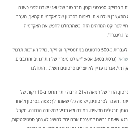
ור פרויקט ספרטני וקטן. חבר טוב שלי ואני ישבנו לפני כשנה
וא התעצבן ושלח אותי לצפות בסרטון של 'אקדמיית קהאן'. מעבר
חיי לפרויקט המדהים הזה. כשהתחלנו לחפש את האקדמיה
 גרינגרד".
מרגע יציאתו לדרך של הפרויקט ועד עתה תורגמו לעברית כ-500 סרטונים במתמטיקה ופיזיקה, כולל מערכות תרגול
ישראל
(גרסת בטא). אסא: "יש לנו מערך של מתרגמים ומדובבים,
קדמי', אנחנו עדיין לא יוצרים סרטונים משלנו. התחלנו
"הסרטונים הם קלילים ומחולקים לכ-10 דקות כל סרטון. הדור של המאה ה-21 הרבה יותר מרוכז ב-10 דקות של
בה למורה בכיתה. מעבר לסרטונים, יש פה כלי שאומר לך: צפה בסרטון ולאחר
זמן תרגילים חדשים. במידה ולא תגיע לתשובה הנכונה, תקבל
, ברגע שאתה נרשם למערכת אתה יכול להשיג לעצמך סטטיסטיקות,