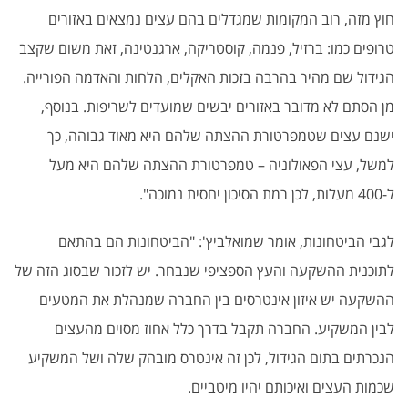
חוץ מזה, רוב המקומות שמגדלים בהם עצים נמצאים באזורים
טרופים כמו: ברזיל, פנמה, קוסטריקה, ארגנטינה, זאת משום שקצב
הגידול שם מהיר בהרבה בזכות האקלים, הלחות והאדמה הפורייה.
מן הסתם לא מדובר באזורים יבשים שמועדים לשריפות. בנוסף,
ישנם עצים שטמפרטורת ההצתה שלהם היא מאוד גבוהה, כך
למשל, עצי הפאולוניה – טמפרטורת ההצתה שלהם היא מעל
ל-400 מעלות, לכן רמת הסיכון יחסית נמוכה".
לגבי הביטחונות, אומר שמואלביץ': "הביטחונות הם בהתאם
לתוכנית ההשקעה והעץ הספציפי שנבחר. יש לזכור שבסוג הזה של
ההשקעה יש איזון אינטרסים בין החברה שמנהלת את המטעים
לבין המשקיע. החברה תקבל בדרך כלל אחוז מסוים מהעצים
הנכרתים בתום הגידול, לכן זה אינטרס מובהק שלה ושל המשקיע
שכמות העצים ואיכותם יהיו מיטביים.