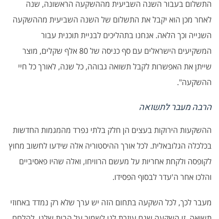
התשלום בעבור השנה השביעית מההשקעה הראשונה, שנה
לאחר מכן הוא יקבל את התשלום של השנה השביעית מההשקעה
השנייה וכך הלאה. אנחנו בתהליכים לבניית תוכנית עבור
המשקיעים הישראלים עם סף כניסה של 80 אלף שקלים, מוצר
שייתן את האפשרות לקבל תשואה גבוהה, כל שנה, לאורך כל חיי
ההשקעה".
הרבה מעבר לתשואה
ההשקעות הירוקות בעצים הן חלק בלתי נפרד מהמגמות החדשות
בכלכלה הגלובאלית. לכל אורך ההיסטוריה אלה שידעו לחשוב מחוץ
לקופסה ולקחת אחריות על מעשם הרוויחו, ואלה שהיו פאסיביים
והלכו אחר ה'עדר לבסוף הפסידו.
מעבר לכך, לכל השקעה בתחום הזה יש ערך שלא רק נמדד באחוזי
תשואה. זו השקעה שגם עוזרת לנו לשמור על הבית שלנו, להלחם