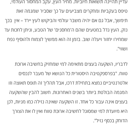
עדיין תהיינה תשואות חיוביות. מחיר העץ, עקב המחסור העולמי,
טיפס בעקביות ומחקרים מצביעים על כך שסביר שמגמה זאת
תימשך, אבל גם אם יהיה משבר עולמי והביקוש לעץ יירד – אין בכך
נזק. העץ גדל במטעים שהם ה'מחסנים' של הטבע, וניתן לחכות עד
שמחירו יחזור ויעלה שוב. בזמן זה הוא ממשיך לצמוח ולהוסיף נפח
ושווי".
לדבריו, השקעה בעצים מתאימה למי שמחזיק בחשיבה ארוכת
טווח. "בפרספקטיבה היסטורית כל הנושא של מעבר לנכסים
אלטרנטיביים נמצא בתחילת דרכו, אבל תהליך זה תופס תאוצה וזו
המגמה הבולטת ביותר בשנים האחרונות. חשוב להבין שהשקעה
בעצים אינה עבור כל אחד. זו השקעה שאינה נזילה כמו מניות, לכן
היא מיועדת למי שמסוגל לחשיבה ארוכת טווח ואין לו את הצורך
הדוחק בכסף נזיל".