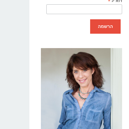
*
דוא"ל