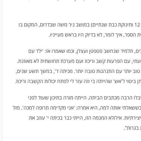
ללוז מתגורר עם אשתו ושלושת ילדיו (תאומים בני 12 ותינוקת כבת שנתיים) במושב ניר משה שבדרום, המקום בו
ת הספר, איך לומר, לא בדיוק היו בראש מעייניו.
כים, תלמיד שנחשב פטפטן ועצלן, וכמו שאמרו אז: 'ילד עם
ועתי, עם הפרעות קשב וריכוז ועם מערכת תחושתית לא מאוזנת.
טוב יותר עם התנהגות טובה יותר. מכיתה ד', במשך תשע שנים,
ביטוי ל'אש' שהייתה בי וזה עזר לי לפתח יכולות הקשבה וריכוז.
יבלו הרבה מכתבים הביתה. הייתה מורה בתיכון שעוד לפני
כששאלתי אותה למה, היא אמרה: 'אני מקדימה תרופה למכה'. מזל
צירתיות. אילולא המגמה הזו, הייתי כבר בכיתה י' עוזב את