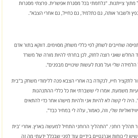
 מתוך צייתנות. "נלחמתי בכל מסגרת אפשרית. פרצתי מסגרות
נפץ ולשבור אותה, גם כתלמיד, גם כחייל, גם אחרי הצבא".
פיסה שחייבים לשחק לפי כללי משחק מסוימים. דווקא בתור אדם
צד החלש שאני רוצה לחזק, לכן בחרתי להיות מורה של משרד
הלמידה שלי ועל מנת לעשות שינויים מבפנים".
ר לתקציר חייו, לנקודה בה אחרי הצבא פנה ללימודי משחק ב"בית
 בעיות משמעת. אמרו לי ששברתי את כל כללי ההתנהגות
. היה לי קשה לא להיות אני ולהיות מישהו אחר כדי להתאים
ידואליות שלי, וזה, כאמור, עלה לי במחיר כבד".
ו, שם עבר תהליך רוחני. "התהליך הרוחני התחיל למעשה בארץ. אחרי 'בית
יש לי כוחות אנרגטיים בידיים עוד לפני שבכלל ידעתי מה זה