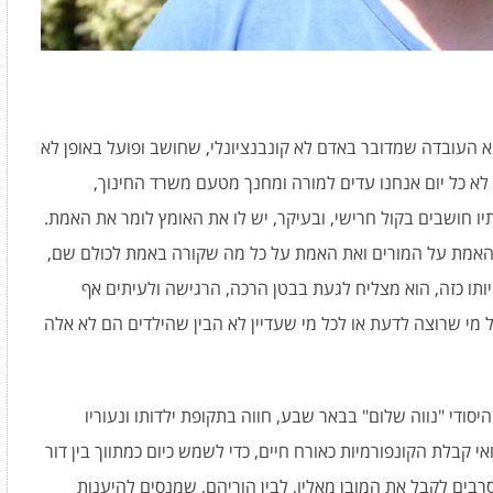
 העובדה שמדובר באדם לא קונבנציונלי, שחושב ופועל באופן לא
, לא כל יום אנחנו עדים למורה ומחנך מטעם משרד החינוך,
 חושבים בקול חרישי, ובעיקר, יש לו את האומץ לומר את האמת.
האמת על המורים ואת האמת על כל מה שקורה באמת לכולם שם,
ותו כזה, הוא מצליח לגעת בבטן הרכה, הרגישה ולעיתים אף
 מי שרוצה לדעת או לכל מי שעדיין לא הבין שהילדים הם לא אלה
ך בבית הספר היסודי "נווה שלום" בבאר שבע, חווה בתקופת ילדותו ונעוריו
י קבלת הקונפורמיות כאורח חיים, כדי לשמש כיום כמתווך בין דור
רבים לקבל את המובן מאליו, לבין הוריהם, שמנסים להיענות