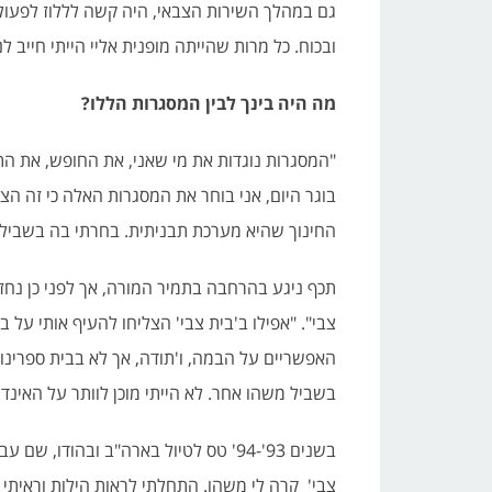
גם במהלך השירות הצבאי, היה קשה לללוז לפעול
ובכוח. כל מרות שהייתה מופנית אליי הייתי חייב ל
מה היה בינך לבין המסגרות הללו?
"המסגרות נוגדות את מי שאני, את החופש, את הת
בוגר היום, אני בוחר את המסגרות האלה כי זה ה
החינוך שהיא מערכת תבניתית. בחרתי בה בשביל 
תכף ניגע בהרחבה בתמיר המורה, אך לפני כן נחזו
צבי". "אפילו ב'בית צבי' הצליחו להעיף אותי על
האפשריים על הבמה, ו'תודה, אך לא בבית ספרינו'
בשביל משהו אחר. לא הייתי מוכן לוותר על האינדיוו
בשנים 93'-94' טס לטיול בארה"ב ובהוד
צבי' קרה לי משהו. התחלתי לראות הילות וראיתי ש