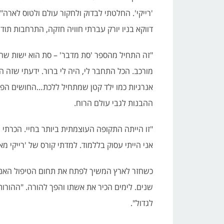
'רייקי'. החלטתי לבדוק ולחקור עולם ולטוס לארה"
דווקא בניו יורק עברתי חוויה חזקה, התרחבות תו
"זה התחיל מהספר 'סת מדבר' – סת הוא ישות שהע
מורכב. הכל התחבר לי, היה לי ברור. ידעתי שזה 
אנרגיות כמו ילד קטן שמתחיל ללכת…החושים הפני
ההבנות לגבי עולם הרוח.
"זו הייתה התקופה העוצמתית ביותר בחיי. הכרתי
אני הייתי עסוק בללמוד. למדתי קורס של 'רייקי מ
כשחזר לארץ המשיך לפתח את תחום הטיפול האנרג
שנים. לימים הכיר את אשתו והפך להורה. "ההורות 
לגדול".