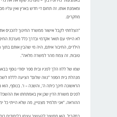
באמצעות 'נוירופידבק' – מערכת שקוראת את גלי 
ומאמנת אותו. זה תחום די חדש בארץ ואין עליו מס
מחקרים.
"הצלחתי לקבל אישור ממשרד החינוך להכניס את ה'
לא הייתי עם תואר אקדמי ובדרך כלל מערכת החינ
הילדים, החיבור איתם, היה מי שהבין אותם בתוך 
טובות. זה צמח מהר למשרה מלאה".
שמו של ללוז הלך לפניו ובית ספר יסודי נוסף בבא
מנהלת בית הספר "נווה שלום" הציעה לללוז לשמ
הראשונה חינך כיתה ה', והשנה – ו'. בנוסף, ה
לפנים משורת הדין שכן אין באמתחתו את ההשכלה
ההוראה. "אני תלמיד מצטיין, מה שלא הייתי כל ימי 
במקביל, הוא ממשיך להעשיר עצמו בלימודים רוחנ