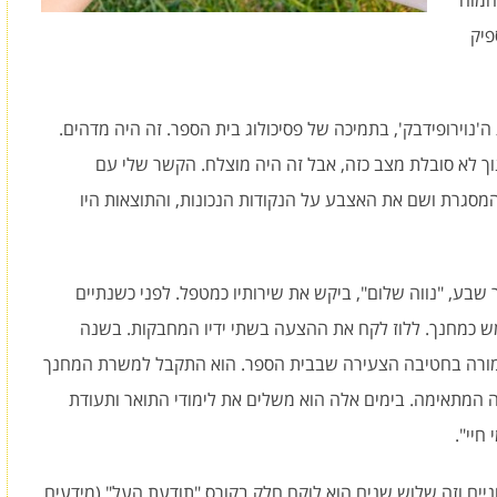
המוח
פיק
נוירופידבק', בתמיכה של פסיכולוג בית הספר. זה היה מדהים.
וך לא סובלת מצב כזה, אבל זה היה מוצלח. הקשר שלי עם
המסגרת ושם את האצבע על הנקודות הנכונות, והתוצאות היו
ר שבע, "נווה שלום", ביקש את שירותיו כמטפל. לפני כשנתיים
ש כמחנך. ללוז לקח את ההצעה בשתי ידיו המחבקות. בשנה
וא מורה בחטיבה הצעירה שבבית הספר. הוא התקבל למשרת המחנך
 המתאימה. בימים אלה הוא משלים את לימודי התואר ותעודת
חיי".
יים וזה שלוש שנים הוא לוקח חלק בקורס "תודעת העל" (מידעים