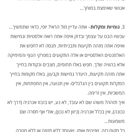
אנושי שאימצת במוחך…
3.
גומיות ומקלות
– אתה עדיין מול הראי? יופי, כדאי שתמשיך…
עכשיו הבט על עצמך ובדוק איפה אתה רואה אלסטיות וגמישות
ואיפה אתה מזהה תקיעות ותבניתיות. תנסה לא לחפש את
האלמנטים האלסטיים או אלה התקועים במפרקי הגוף והמימיקה
אלא בהוויה שלך. חפש באלו תחומים, מצבים ונקודות בחייך
אתה מזהה תקיעות, היעדר גמישות וקבעון. באלו מקומות בחייך
המקלות תקועים בין הגלגלים- אין תנועה, אין התפתחות, אין
המשכיות, אין זרימה.
איך תזהה? משהו שם לא עובד, לא נע, יש בזבוז אנרגיה (דרך לא
נכונה), אין בכלל אנרגיה (כיוון לא נכון), אולי אף חסרה שם
משמעות…
כל מקום כזה, שזיהית אותו, שעומד ללא תזוזה או ללא מטרה,