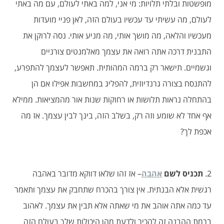
מופשטות ובלתי תלויות: מי אני, למה באתי לעולם, עם מה באתי
לעולם, מה עשיתי עד עכשיו בעולם הזה, לאן פניי מועדות
מעכשיו והלאה, מה מושך אותי, מה מניע אותי. נסה לרוקן את
התבנית דרכה אתה רואה את עצמך מאלמנטים צורניים
וגשמיים. תישאר רק ברמה המהותית. תאפשר לעצמך להתפרע,
להתנסח בצורה גרנדיוזית, להפליג במחשבות אפילו אם הן
בהתחלה נראות תלושות או רחוקות שנות אור מהמציאות. ממילא
אף אחד לא שומע וזה רק, בשלב הזה, בינך לבין עצמך. אז מה
אכפת לך?
2.
תכניס לשם
אהבה
– אז זהו שלאו דווקא מדובר באהבה
רגשית אלא הבנתית. אין צורך בהכרח שתחבק את עצמך ותאמר
עד כמה אתה אוהב את מי שאתה אלא תבין את עצמך. לאהוב
ברמת ההבנה זה להכיר ולדעת מהן היכולות שלך בעולם הזה