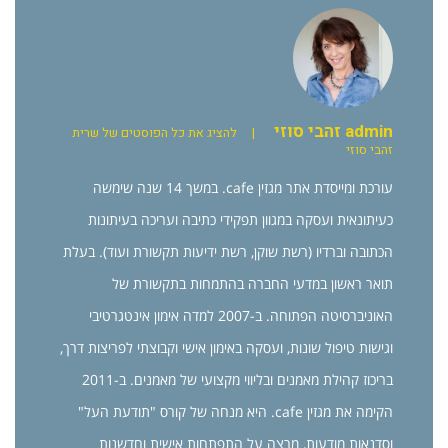
admin זהבי סוזי
|
להציג את כל הפוסטים של שרית
זהבי סוזי
עורכת ומייסדת אתר מגזין cafe. במשך 14 שנה שימשה
כעיתונאית ועסקה במגוון תפקידי כתיבה ועריכה בעיתונות
הכתובה וברדיו (רשת שוקן, רשת ידיעות תקשורת ועוד). בעלת
תואר ראשון במדעי החברה בהתמחות בתקשורת של
האוניברסיטה הפתוחה. ב-2007 למדה אימון אינטגרטיבי
וגישות טיפול שונות, ועסקה באימון אישי וקבוצתי לפריצות דרך,
בריכוז קהילת מאמנים ובליווי מקצועי של מאמנים. ב-2011
הקימה את מגזין cafe. היא מנחה של קורס "תודעת העל"
וסדנאות מודעות, מרצה על התפתחות אישית וחדשנות