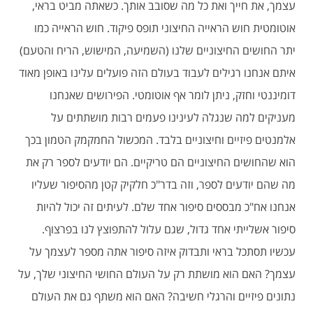
עצמך, את חייך ואת כל מה שסובב אותך. כשאתה מביט בראי,
אוטומטית חוש הראייה החיצוני תופס פיקוד. חוש הראייה כמו
יתר החושים החיצוניים שלנו (השמיעה, המישוש, הריח והטעם)
איתם אנחנו רגילים לעבוד בעולם הזה פועלים עלינו באופן מאוד
דומיננטי וחזק, ניתן לומר אף אוטומטי. הפירושים שאנחנו
מעניקים למה שנגלה לעינינו פעמים רבות מושתתים על
אלמנטים פיזיים וחיצוניים בלבד. המכשול החמקמק הטמון בכך
הוא שהחושים החיצוניים הם טריקיים. הם יודעים לספר רק את
מה שהם יודעים לספר, וזה בדר"כ חלקיק קטן מהסיפור שעליו
אנחנו אח"כ מבססים סיפור אחד שלם. לעיתים זה יכול להיות
סיפור אשלייתי אחד גדול, שגם עלול להתפוצץ לנו בפרצוף.
עכשיו תסתכל בראי ותבדוק איזה סיפור אתה מספר לעצמך על
עצמך? האם הוא מושתת רק על העולם החושי החיצוני שלך, על
נתונים פיזיים והרגלי חשיבה? האם הוא משתף גם את העולם