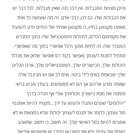
והיכן מצויות המגבלות. אין דבר כזה שאין מגבלות. לכל דבר יש
את הגבולות שלו. גם לנו, כבני אדם. זה מה שעושה כל אחד
מאתנו מקצוען בחייו, כי מקצוען אמיתי של החיים יודע להפעיל
את מקסימום הכלים, היכולות והפוטנציאל שלו בתוך המגרש
המוגדר שלו. זה לחיות מתוך ה'כל אפשרי' בתוך מה שאפשרי.
תתחיל למנות לעצמך (אפשר בקול רם ואפשר שלא) את מכלול
היכולות שלך, הכישורים שלך, הפוטנציאלים שלך, ארגז הכלים
שלך-שבאמת באים לידי ביטוי. שים לב אם יש מבין כל אלה
שאתה מודע אליהם אך הם לא ממומשים. בעודך מביט בראי
וממפה את מפת כישוריך ויכולותיך אולי אף תגלה בדרך
"יהלומים" שטרם התגלו ולוטשו על ידך…תקפיד להיות אותנטי
מול עצמך, כלומר אל תנכס לעצמך יכולות שלא נמצאות או לא
אמורות להיות בסל האישי שלך. זה חשוב, כי חשוב שתאהב
באמת את עצמך ולא את השכן או החבר או איזשהוא אידיאל