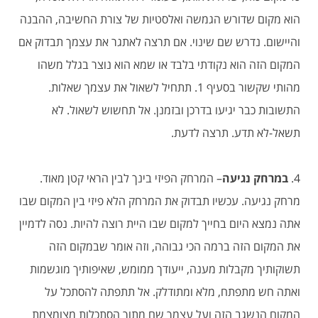
הוא מקום שדורש הגמשה ואלסטיות של צורת החשיבה, ההבנה
והיישום. נדרש שם שינוי. אם תרצה לאתגר את עצמך תבדוק אם
המקום הזה הוא נקודתי בלבד או שמא הוא נוצר בגלל משהו
מהותי שקשור בסעיף 1. תתחיל לשאול את עצמך שאלות.
התשובות כבר יגיעו בדרכן ובזמנן. אל תחשוש לשאול. לא
תשאל-לא תדע. תרצה לדעת.
4.
במרחק נגיעה
– המרחק הפיזי בינך לבין הראי קטן מאוד.
מרחק נגיעה. עכשיו תבדוק את המרחק הלא פיזי בין המקום שבו
אתה נמצא היום בחייך למקום שבו היית רוצה להיות. נסה לדמיין
את המקום הזה ברמה הכי גבוהה, וזה אומר שבמקום הזה
תשוקותיך מקבלות מענה, ייעודך ממומש, שאיפותיך מוגשמות
ואתה חש מתפתח, מלא ומתודלק. אל תתפתה להסתכל על
המקום הנשגב הזה ועל עצמך שם מתוך הסתכלות מצומצמת