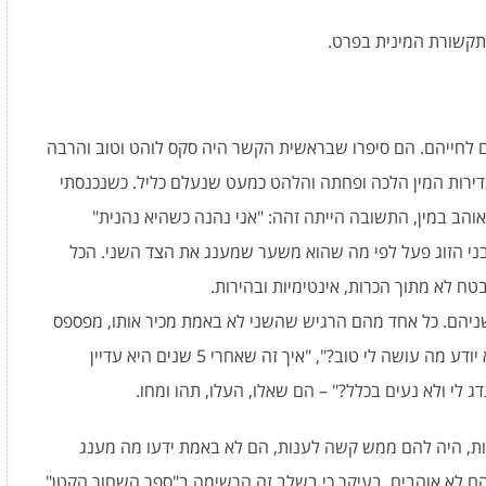
ובתקשורת המינית בפרט.
ם לחייהם. הם סיפרו שבראשית הקשר היה סקס לוהט וטוב והרבה
דירות המין הלכה ופחתה והלהט כמעט שנעלם כליל. כשנכנסתי
והב במין, התשובה הייתה זהה: "אני נהנה כשהיא נהנית"
ני הזוג פעל לפי מה שהוא משער שמענג את הצד השני. הכל
ח לא מתוך הכרות, אינטימיות ובהירות.
יהם. כל אחד מהם הרגיש שהשני לא באמת מכיר אותו, מפספס
אותו. "איך יכול להיות שאחרי 5 שנים ביחד הוא לא יודע מה עושה לי טוב?", "איך זה שאחרי 5 שנים היא עדיין
לי ולא נעים בכלל?" – הם שאלו, העלו, תהו ומחו.
ת, היה להם ממש קשה לענות, הם לא באמת ידעו מה מענג
ם לא אוהבים, בעיקר כי בשלב זה הרשימה ב"ספר השחור הקטן"