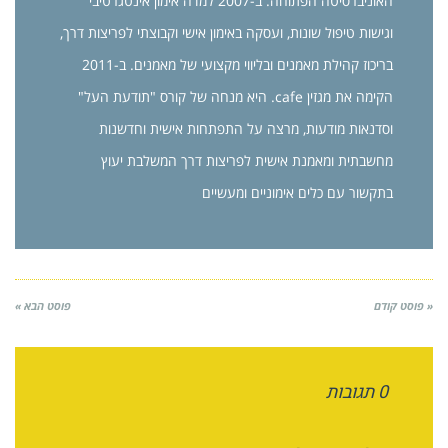
האוניברסיטה הפתוחה. ב-2007 למדה אימון אינטגרטיבי
וגישות טיפול שונות, ועסקה באימון אישי וקבוצתי לפריצות דרך,
בריכוז קהילת מאמנים ובליווי מקצועי של מאמנים. ב-2011
הקימה את מגזין cafe. היא מנחה של קורס "תודעת העל"
וסדנאות מודעות, מרצה על התפתחות אישית וחדשנות
מחשבתית ומאמנת אישית לפריצות דרך המשלבת יעוץ
בתקשור עם כלים אימוניים ומעשיים
« פוסט קודם
פוסט הבא »
0 תגובות