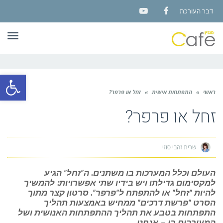
דבר העורכת
YouTube
Facebook
תפר
פתח סרגל
ראשי
»
התפתחות אישית
»
זחל או פרפר?
זחל או פרפר?
שרית זהבי סוזי
העולם וכלל המערכות בו משתנים. ה"זחל" הגיע
למקסימום גדילתו ויש בידיו שתי אפשרויות: להמשיך
להיות "זחל" או להתפתח ל"פרפר". סרטון קצר מתוך
הסרט "פרשת דרכים" ממחיש באמצעות תהליך
התפתחות בטבע את תהליך ההתפתחות האנושית ושל
המעורבים בו – אנחנו