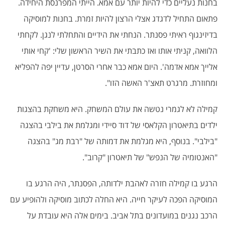
בחנות נעליים כדי להיות יותר עם אמא. הייתי המפרנסת היחידה.
פתאום התחיל לדגדג אצלי הרצון להיות זמרת. בחנות למוסיקה
בדיזינגוף ראיתי פסנתר. הנחתי את הידיים והתחלתי לנגן. לקחתי
הלוואה, קניתי אותו ואז כתבתי את השיר הראשון שלי: 'קחי אותי
אלייך אמא אדמה'. היום אמא כבר אחרי הסרטן, עדיין יפה להפליא
ומחוזרת. מרגרט תאצ'ר האשה הזו
".
קמילה לא לגמרי נטשה את עולם המשחק. היא משחקת בהצגות
ילדים בתיאטרון הקלאסי של דוד סיידי ומגלמת את בילבי בהצגה
"בילבי". בנוסף, היא מגלמת את דמותה של "רבת מג" בהצגה
"האנטומיה של הנפש" של תיאטרון "קרוב
".
הרגע בו קמילה חזרה לאהבת ילדותה, הפסנתר, היה הרגע בו
המוסיקה הפכה לעיקר חייה. היא החלה לכתוב מוסיקה ולהופיע עם
הרכב נגנים במועדונים בתל אביב. בימים אלה היא עובדת על