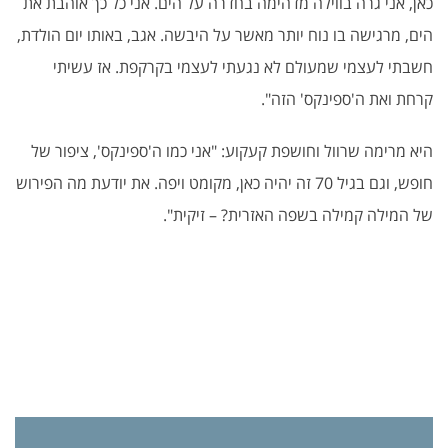
כאן, אני גרה בווילה מדהימה בחדרה על הים. אני כל כך אוהבת את
הים, מרגישה בו נוח יותר מאשר על היבשה. אגב, באותו יום הולדת,
חשבתי לעצמי שמעולם לא נגעתי לעצמי בקרקפת. אז עשיתי
קרחת ואת ה'ספינקס' הזה".
היא מרימה שרוול וחושפת קעקוע: "אני כמו ה'ספינקס', ציפור של
חופש, וגם בגיל 70 זה יהיה כאן, מקומט ויפה. את יודעת מה הפירוש
של המילה קמילה בשפה האזרית? – זיקית
".