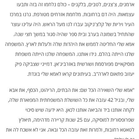
ארמנים, צ'צנים, לטבים, בלקנים – כולם נלחמו זה בזה ותבעו
עצמאות. היה דם ברחובות. מלחמת אזרחים מטורפת. גרנו במרכז
העיר ויריות של קלצ'ניקוב עברו לנו מעל הראש. היה עלינו עוצר
שהתחיל בשמונה בערב ובית ספר שהיה סגור במשך חצי שנה.
אמא שלי החליטה לממש את היהדות שלה ולעלות לארץ. המשפחה
שלנו הייתה בהלם. נידו אותנו. המשפחה שלנו הייתה משפחת
מוסיקאיים מפורסמת ושורשית באזרביג'אן. דמייני שצביקה פיק
יעזוב פתאום לארה"ב. בעיתונים קראו לאמא שלי בוגדת
.
"
אמא שלי השאירה הכל שם: את הבתים, הריהוט, הכסף, את אבא
שלי, ובגיל 42 עזבה את כל השושלת המשפחתית המפוארת שלה,
לקחה אותנו ביד והביאה אותנו לכאן. היא ידעה שיש סיכוי
שפרופסורית למוסיקה, עם 25 שנות קריירה מדהימה, תיאלץ
לטאטא רחובות, ולמרות זאת עזבה הכל ובאה. אני לא אשכח לה את