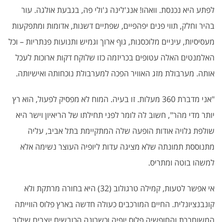
לפתע היא נכנסת. וואהו! אנג'לינה ג'ולי פה, בגבעת אולגה. עור
בהיר וחלק, תווי פנים יפהפיים, שפתיים דשנות, אדומות ומתפקעות
מעסיסיות, עיניים מלוכסנות, גוף ארוך וגמיש ותנועות פנתריות – וכל
האלמנטים האלה עטופים בכריזמה כזו שלוקח דקות ארוכות לעכל
אותה. מערבולת מזג האוויר הפכה למערבולת נוכחותה ואישיותה
.
"
אני מדברת 360 מעלות. זו בעיה. המוח לא מפסיק לפעול, הוא רץ
יותר מדי מהר", חשוב לה לומר לפני תחילתו של הריאיון וישר היא
שולפת גלויה אודות הופעה שלה המתקיימת בתל אביב, עליה
מתנוססת תמונתה שלא מציגה עדות ליופיה העוצר נשימה אלא
למשהו בוטה ומתריס
.
אי אפשר לטעות, קמילה טרגולוב (32) היא בחורה מרתקת ולא
קונבנציונלית. החיים המורכבים כעולה חדשה בארץ פלוס הווייתה
המשוחררת והחופשיה פלוס יופיה וכשרונה הכובשים יוצרים שילוב