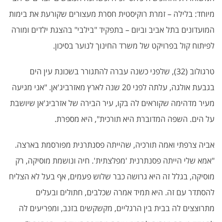
מיוחד: בלילה – זמרת רוקיסטית חסרת מעצורים שקורעת את בימות
המועדונים בתל אביב וביום – בתפקיד "בילבי" בהצגת ילדים ומורה
לפיתוח קול בפרויקט של משרד החינוך לנוער בסיכון
.
טרגולוב (32), שלפני כשנה עברה להתגורר בשכונת עין הים
בגבעת אולגה, עלתה לפני 20 שנה לארץ מאזרביג'אן. "אני מגיעה
מעיר מדהימה שקוראים לה בקו, עיר הבירה של אזרביג'אן שיושבת
על הים. השפה המדוברת היא תורכית", היא מספרת
.
אביה צרפתי ואמה תורכיה, שהייתה פסנתרנית מפורסמת בארצה.
"אמא שלי הייתה פסנתרנית 'מפלצתית'. חיה ונושמת מוסיקה, רק
מוסיקה, בגלל זה היא גרושה כבר שלוש פעמים, אף בעל לא הצליח
להסתדר עם זה. היא תמיד אמרה שכלבים, חתולים ובעלים
מתרוצצים לה בבית בין הרגליים, מקשקשים בזנב, ומפריעים לה