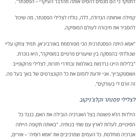
לתפקד כי הם מנסים להסיט אותה מהדבר העיקרי – הפסנתר
".
קמילה ואחותה הגדולה, ללה, נולדו לצלילי הפסנתר, מה שיכול
להסביר את חיבורה לעולם המוסיקה
.
"
אמא היתה הפסנתרנית הכי מפורסמת באזרביג'אן. תמיד צחקו עליי
שנולדתי בהפסקה בין שיעורים פרטיים במוסיקה", היא נזכרת.
"בלילות היינו נרדמות באולמות ובחדרי חזרות, לצלילי פרוקופייב
ושוסטקוביץ'. אני יודעת לזמזם את כל הקונצרטים של באך בעל פה.
זה זורם לי בעורקים
".
לצלילי פסנתר וקלצ'ניקוב
הילדות הלא פשוטה בצל האנרכיה הובילה את האם, כנגד כל
הסיכויים, לעלות לארץ עם שתי בנותיה. "באותה תקופה הייתה
אנרכיה מוחלטת. כל העמים שמרכיבים את 'אמא רוסיה' – אזרים,