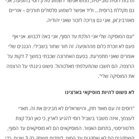
תרבות רוסית סובייטית, ממש אפשר לשמוע פולק רוסי בהופעה, אני
גם מקללת ברוסית… וליד אפשר לשמוע סלסולים תורכים – אזריים
מאזרביג'אן, ואני גם צריכה לזכור שאני יהודיה
.
"
עם המוסיקה שלי אני הולכת עד הסוף, אני באה לכבוש. אני אף
פעם לא זוכרת כלום מההופעה. זה חור שחור בשבילי. הנגנים שלי
אומרים שאני מתפרעת. בפעם האחרונה שכבתי במשך 7 דקות על
הרצפה. הם חשבו שהתעלפתי מאלכוהול. פשוט ניגנתי על הרצפה
את המוסיקה שלי
".
לא פשוט להיות מוסיקאי בארצינו
"
רוסים זה עם מאוד חזק, והישראלים לא מבינים את זה. תארי
לעצמך, איזה משבר בשביל רוסי להגיע לארץ, כי כאן הכל קצת
חלטוריסטי, בתחום האפור. המוסיקאים הם לא מוסיקאים עד הסוף,
השחקנים הם לא שחקנים עד הסוף. לומדים משחק רק 3 שנים. כדי