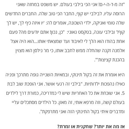
"
זה מ-ד-ה-י-ם! אני הכי בילבי בעולם. יש משפט במחזה שאני
הרוסה עליו. לבילבי יש קוף, החבר הכי טוב שלה. החברים החדשים
שלה טומי ואניקה, ילדי השכונה, אומרים לה: 'יו איזה כיף לך, יש לך
קוף!' ובילבי עונה, בטקסט גאוני: "כן, נכון! אתם יודעים מה? פעם
אחת בהודו הוא הלך לי לאיבוד ועד שמצאתי אותו…הוא היה אצל
אלמנה זקנה שהחלה ממש לחבב אותו, כי מר נילסן הוא מצוין
בהכנת קציצות
'".
היא אומרת את זה בקול תינוקי, ובמאיות השנייה גופה מתרכך ופניה
כאילו נהפכות ילדותיות. "בילבי זה רגעי אושר. אני הופכת שוב לבת
5. אני שוכחת את כל האחריות שיש לי כמדריכה, כמורת דרך לילדים
בעולם קשה, וזה מרפא אותי, זה מאזן. כל הילדים מסתכלים עליי
ומדברים איתי בקול התינוקי הזה ואני מתרפקת
".
אז מה את יותר? שחקנית או זמרת
?