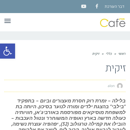
דבר העורכת
YouTube
Facebook
תפר
פתח סרגל
ראשי
»
כללי
»
זיקית
זיקית
alon
בלילה – זמרת רוק חסרת מעצורים וביום – בתפקיד
"בילבי" בהצגת ילדים ומורה לנוער בסיכון. היותה בת
למשפחת מוסיקאים מפורסמת באזרביג'אן, חוויותיה
כעולה חדשה בארץ ואופיה המשוחרר ונטול העכבות –
הובילו את קמילה טרגולוב (32), יפהפיה עוצרת נשימה,
לעבור לגבעת אולגה, קרוב לים, לייצר את אלבומה