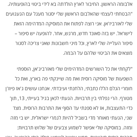
אלבומה הראשון. החיבור לארץ הולדתה בא לידי ביטוי בהופעותיה.
"הבטחתי לעצמי שהאלבום הראשון שלי יסגור מעגל עם הגעגועים
שלי לאזרביז'אן. אני רוצה לפתוח את המוסיקה המדהימה הזאת
לישראל. יש בזה סאונד חדש, מרגש, אחר. להופעה יש סיפור –
סיפור העלייה שלי לארץ, וכל מיני חשבונות שאני צריכה לסגור
מוצאים את הביטוי שלהם על הבמה
.
"
לקחתי את כל השורשים המדהימים שלי מאזרביג'אן, הוספתי
השפעות של מוסיקה רוסית ואת מה שיינקתי פה בארץ, ואת כל
חומרי הגלם הללו כתבתי, הלחנתי ועיבדתי. אנחנו עושים ג'אז פיוז'ן
מטורף. הרי נפלתי בין תרבויות. הגעתי לכאן בגיל בעייתי, 13, תוך
כדי התעצבות, אז לא ספגתי עד הסוף את התרבות הרוסית. מצד
שני, הגעתי מאוחר מדי בשביל להיות לגמרי ישראלית. יש בי מזה
ומזה. במוסיקה שלי אפשר לשמוע צבעים של שלוש תרבויות: