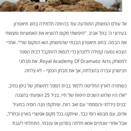
אל עולם המשחק התוודעה עוד בהיותה תלמידה בחוג תיאטרון
בעירוני ה' בתל אביב. "חיפשתי מקום להוציא את האמוציות ומצאתי
את הבמה. בחוג תיאטרון הבנתי שהמשחק הוא המקום שלי". אחרי
הצבא נסעה קמילה ללונדון כדי לנסות להתקבל לבית הספר
למשחק
Royal Academy Of Dramatic Arts.
את מבחני
הכישרון עברה בהצלחה, אך את מבחן הכסף – לא צלחה
.
כשחזרה לארץ החליטה ללמוד בבית הספר למשחק של ניסן נתיב.
"אלו היו שלוש השנים היפות של חיי. בגיל 25 הופעתי בהצגה
'בנים גידלתי ורוממתי' עם זאב רווח. שיחקתי זונה רוסיה במעיל
אדום, עם מבטא רוסי כבד. שיחקנו בכל מקום אפשרי בארץ ובחו"ל,
אבל אחרי שנתיים אמא חלתה בסרטן אז עזבתי. התחלתי לעבוד