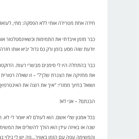
חידה אחת מטרידה אותי ללא הפסקה: מתי, לעזאזל
כבר מזמן איבדתי את התמימות וכשאינסטלטור אומר
יודעת שזה מסע בזמן ורק נס גדול יביא אותו חזרה
כבר בהתחלה היו לי סימנים מבשרי רעות. הדוקטור
את מחזיקה את הצנרת שלך?" – זו שאלה רטורית שא
ושואל בחיוך ממזרי: "איך את רוצה את האינטרפוץ שלך, 4 דרך או 3 דרך? שניים וחצי צול 
הבנתם? – אני לא!
בכל אמנון שלי אשם. הוא לעולם לא יאמר לי לא. ת
שנה או באיזה עידן הוא הולך להשלים את המשימ
והמשימה עפה עם הזמן באוויר…פה יש לי גילוי נא