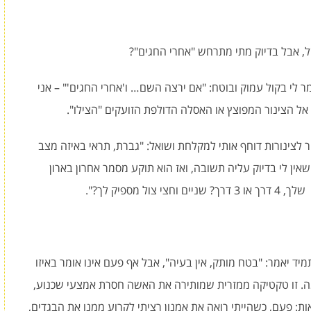
, אבל בדיוק מתי מתרחש "אחרי החגים"?
 לי בקול עמוק ובוטח: "אם ירצה השם… ו'אחרי החגים'" – אני
 אל הצינור המפוצץ או האסלה הדולפת הזועקים "הצילו".
 לצינורות דוחף אותי למקלחת ושואל: "גברת, תראי באיזה מצב
ין לי בדיוק עליה תשובה, ואז הוא תוקע מסמר אחרון בארון
מספיק לך?".
מיד יאמר: "בטח מותק, אין בעיה", אבל אף פעם אינו אומר באיזו
ה. זו טקטיקה ממזרית שמותירה את האשה חסרת אמצעי שכנוע,
ות: פעם, כשהייתי רואה את אמנון רציתי לקרוע ממנו את הבגדים,