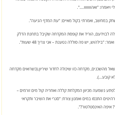
יאמרו: "ואהווווווו….".
משחק במחשב, ואמרתי בקול מאיים: "עת המדף הגיעה".
עלה לבוידעם, הוריד את קופסת המקדחה שקיבל בתחנת הדלק
ל מהשכנים, מקדחה כזו שיכולה לחדור שיריון.(כשרואים מקדחה
לא קובע…).
פתע נשמעה מכיוון המקלחת קללה ואחריה קול מים זורמים –
רהיטים התכסו במים ואמנון צורח: "סגרי את השיבר ותקראי
 איפה האינסטלטור?".