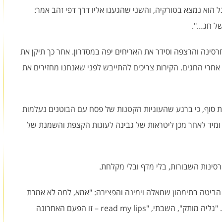
הוא נמצא בטורקיה, והשני שהגענו אליו דרך דפי זהב אמר:
של חג…".
סינה והרצפה וסידר את האריחים יפה במסדרון. אחר כך תיקן את
 אחרי החגים. הקירות צריכים להתייבש לפני שאנחנו מחזירים את
 סוף, כי ברגע שהעוגיות הקטנות של פסח עם הבוטנים נעלמות
ומיד לאחר מכן ליטראות של גבינה לעוגות הקצפת והשמנת של
סינות השבורות, בלי מדף ובלי מקלחת.
ביטה בתימהון שמאלה וימינה והפצירה: "אמא, למה לא אמרת
שאתם שוב משפצים? היינו עושים את החג אצלי". "גליה מותק", השבתי, "read my lips – זו הפעם האחרונה