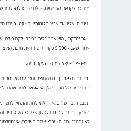
מחייכת לקראת האורחים, וכולם ייכנסו למקלחת שלי ו
ניגשתי אליו, אל אביר חלומותיי, בשקט, בעודו 
"את צודקת", הוא אמר בלית ברירה, לקח סולם, 
אחרי שאסף 5,000 נקודות, פתח את תיבת האוצר ואמר: "בילהוש, יש פה סוללה נטענת – אני צריך 48 שעות".
"מ-ד-ף!" – יצאה מתוכי זעקה רמה.
מהתהודה אמנון ברח החוצה וחזר עם מקדחה ששא
כזו בידיים של הגבר שלך אי אפשר לומר שהגודל 
נכנס הגבר שלי בגאווה למקלחת והתחיל לחפור.ל
"הירקון" התחיל לזרום לסלון שלי. כל השטיחים וה
לאינסטלטור!". השיבר? איפה השיבר? אינסטלטור?