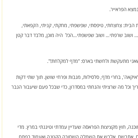
נמצא הפראייר.
הבית: צחצחתי, טיפסתי, שפשפתי, מחקתי, קניתי, הקפאתי,
יתי… ושוב שרפתי… ושוב שפשפתי…הכל היה מוכן, מלבד דבר קטן
שאני מתעקשת ולחשתי בארס: "מדף למקלחת!".
ל'איקאה', בחרי מדף, סלסילות, מגבות ופרחי שושן. תוך שתי דקות
ריך וכל מה שרציתי והנחתי במסדרון, כדי שבכל פעם שיעבור הגבר
וכנה, חוץ מקציצות הפראסה שעדיין עמדתי וטיגנתי במרץ. מדי
לח, אתבשם, אלבש את השמלה השחורה הקטנה ואעמוד בפתח