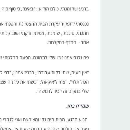
ברגע שהזמנתי, כולם הודיעו: "באים", כי סוף סוף 
נכנסתי לתפקיד עקרת הבית המצטיינת והפכתי את 
חתכתי, טיגנתי, שימנתי, אפיתי, זרקתי ושוב קנ
אחד – המדף במקלחת.
פה נכנס אמנונצ'ו שלי לתמונה. הפעם החלטתי 
"אין בעיה, שתי דקות עבודה", הכריז אמנון, "לכי 
הכול תלוי". רצתי ל'איקאה', רכשתי את כל מה שצ
שלי במקום זה יזכיר לו משהו.
שמייח בחג
הגיע הרגע. הבית היה נקי ומצוחצח ואני לגמרי מ
פעם אני חולמת שהנה עוד כמה שעות אני אתק