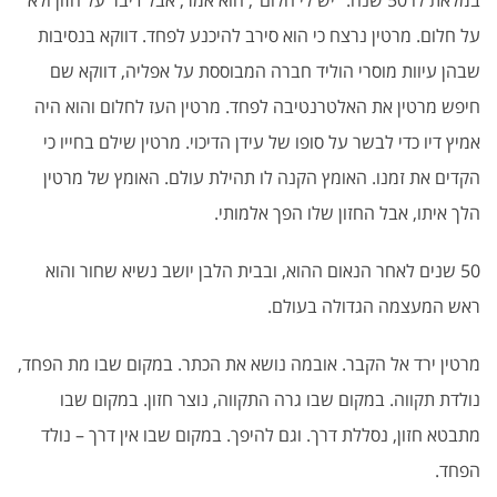
במלאת לו 50 שנה. "יש לי חלום", הוא אמר, אבל דיבר על חזון ולא
על חלום. מרטין נרצח כי הוא סירב להיכנע לפחד. דווקא בנסיבות
שבהן עיוות מוסרי הוליד חברה המבוססת על אפליה, דווקא שם
חיפש מרטין את האלטרנטיבה לפחד. מרטין העז לחלום והוא היה
אמיץ דיו כדי לבשר על סופו של עידן הדיכוי. מרטין שילם בחייו כי
הקדים את זמנו. האומץ הקנה לו תהילת עולם. האומץ של מרטין
הלך איתו, אבל החזון שלו הפך אלמותי.
50 שנים לאחר הנאום ההוא, ובבית הלבן יושב נשיא שחור והוא
ראש המעצמה הגדולה בעולם.
מרטין ירד אל הקבר. אובמה נושא את הכתר. במקום שבו מת הפחד,
נולדת תקווה. במקום שבו גרה התקווה, נוצר חזון. במקום שבו
מתבטא חזון, נסללת דרך. וגם להיפך. במקום שבו אין דרך – נולד
הפחד.