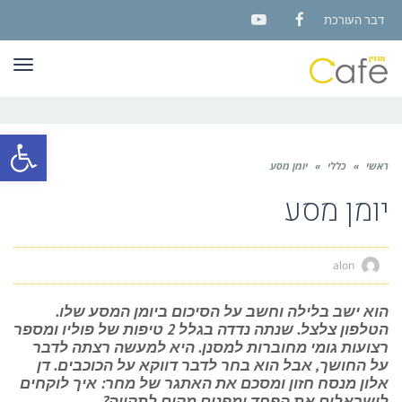
דבר העורכת
YouTube
Facebook
תפר
פתח סרגל
ראשי
»
כללי
»
יומן מסע
יומן מסע
alon
הוא ישב בלילה וחשב על הסיכום ביומן המסע שלו.
הטלפון צלצל. שנתה נדדה בגלל 2 טיפות של פוליו ומספר
רצועות גומי מחוברות למסנן. היא למעשה רצתה לדבר
על החושך, אבל הוא בחר לדבר דווקא על הכוכבים. דן
אלון מנסח חזון ומסכם את האתגר של מחר: איך לוקחים
לישראלים את הפחד ומפנים מקום לתקווה?