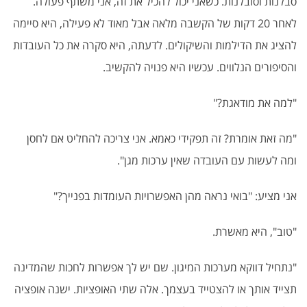
סבלנות וסובלנות. כשאני יכול להכיל את זה, אני משתף פעולה.
לאחר 20 דקות של הקשבה מלאה אבל מאוד לא פעילה, היא סיימה
להציג את הדילמות והשיקולים. לדעתה, היא סקרה את כל העובדות
והסיפורים הנלווים. עכשיו היא פנויה להקשיב.
"למה את מודאגת?"
"מה זאת אומרת? זה תפקידי כאמא. אני צריכה להחליט אם לחסן
ומה לעשות עם העובדה שאין ערכות מגן".
אני מציע: "בואי נראה מהן האפשרויות העומדות בפנייך?"
"טוב", היא מאשרת.
"נתחיל דווקא מערכות המיגון. שם יש לך אפשרות לחכות שהמדינה
תצייד אותך או להצטייד בעצמך. אלה שתי האופציות. ישנה אופציה