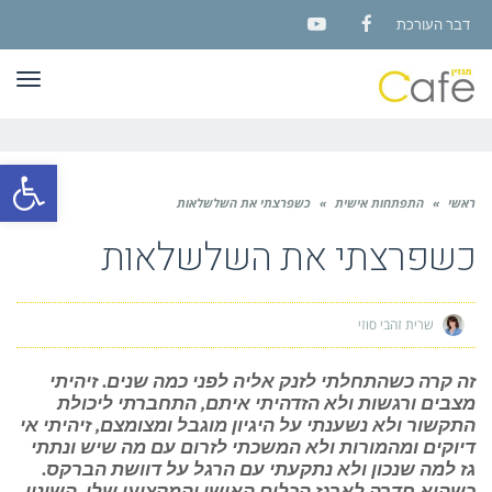
דבר העורכת
YouTube
Facebook
תפר
פתח סרגל
ראשי
»
התפתחות אישית
»
כשפרצתי את השלשלאות
כשפרצתי את השלשלאות
שרית זהבי סוזי
זה קרה כשהתחלתי לזנק אליה לפני כמה שנים. זיהיתי
מצבים ורגשות ולא הזדהיתי איתם, התחברתי ליכולת
התקשור ולא נשענתי על היגיון מוגבל ומצומצם, זיהיתי אי
דיוקים ומהמורות ולא המשכתי לזרום עם מה שיש ונתתי
גז למה שנכון ולא נתקעתי עם הרגל על דוושת הברקס.
כשהיא חדרה לארגז הכלים האישי והמקצועי שלי, השינוי