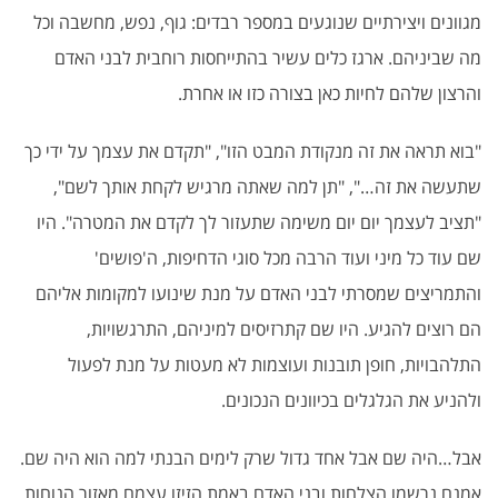
מגוונים ויצירתיים שנוגעים במספר רבדים: גוף, נפש, מחשבה וכל
מה שביניהם. ארגז כלים עשיר בהתייחסות רוחבית לבני האדם
והרצון שלהם לחיות כאן בצורה כזו או אחרת.
"בוא תראה את זה מנקודת המבט הזו", "תקדם את עצמך על ידי כך
שתעשה את זה…", "תן למה שאתה מרגיש לקחת אותך לשם",
"תציב לעצמך יום יום משימה שתעזור לך לקדם את המטרה". היו
שם עוד כל מיני ועוד הרבה מכל סוגי הדחיפות, ה'פושים'
והתמריצים שמסרתי לבני האדם על מנת שינועו למקומות אליהם
הם רוצים להגיע. היו שם קתרזיסים למיניהם, התרגשויות,
התלהבויות, חופן תובנות ועוצמות לא מעטות על מנת לפעול
ולהניע את הגלגלים בכיוונים הנכונים.
אבל…היה שם אבל אחד גדול שרק לימים הבנתי למה הוא היה שם.
אמנם נרשמו הצלחות ובני האדם באמת הזיזו עצמם מאזור הנוחות