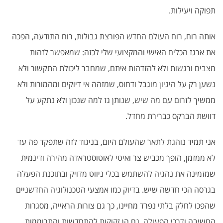
תפוקה ויעילות.
אותה רוח, רוח העולם החדש הפורצת גבולות, רוח התודעה, הפכה
את ארגז הכלים האישי והמקצועי שלי לכזה: שמאפשר לזהות
מצבים ורגשות ולא להזדהות איתם, שמחבר ליכולת התקשור ולא
נשען רק על היגיון מוגבל ודחוס, שמזהה אי דיוקים ומהמורות ולא
ממשיך לזרום עם מה שיש, שנותן גז למה שנכון ולא נתקע על
דוושת הברקס כברירת מחדל.
אני תמיד נוהגת לתאר שהעולם היום, בניגוד לזה שתפקד פה עד
לא ממזמן, הופך מכביש צר ואיטי לאוטוסטראדה מהירה ודינמית
שמזמינה את נהגיה להשתמש בכלי ניווט מדויק ובתוכנת הפעלה
בגרסה הכי חדשה שיש. בדיוק כמו אמצעי הטכנולוגיה החדשניים
שהפכו לחלק בלתי נפרד מחיינו, כך גם צורות הראייה, מסגרות
החשיבה ודרכי הפעולה. גם הן זקוקות להתחדשות והתרוממות.