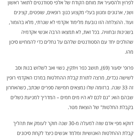
לפרוץ ולהסעיר את מוחם הקודח של אלפי סטודנטים לתואר ראשון
ושני, ארגונים ומגוון בעלי מקצוע כגון: רופאים, שופטים, קצינים
ועוד. ההצלחה הזו נובעת מלימוד אקדמי לא שגרתי, מלא בהומור,
בשנינות ובחוויה. בכל זאת, לא תמצאו הרבה אנשי אקדמיה
שהולכים יחד עם הסטודנטים שלהם על גחלים כדי להמחיש סיכון
מהו.
פרופ' יסעור (69), תושב כפר ויתקין, נשוי ואב לשלוש בנות וסב
לשישה נכדים, מרצה לתורת קבלת ההחלטות במרכז האקדמי רופין
זה 33 שנה. ברזומה שלו נמצאים חמישה ספרים שכתב, כשהאחרון
שבהם הוא: "גם לכם לא היו מים חמים – המדריך למניעת כשלים
בקבלת החלטות" של הוצאת מטר.
דווקא מפי אדם שזה למעלה מ-30 שנה חוקר לעומק את תהליך
קבלת ההחלטות האנושיות ומלמד אנשים כיצד לקחת סיכונים