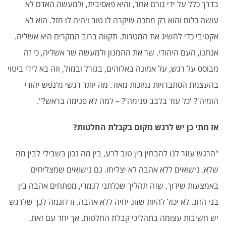
בדרך כלל על ידי גורם אחר, והיא פאסיבית, ולמעשה האדם לא
עושה כלום והוא רק מחכה שיקרה לו טוב ויהיה לו מזל. הוא לא
אקטיבי כדי להשיג את המטרות. תקווה ברוב המקרים היא אשליה.
אנחנו, העם היהודי, שר את ההמנון ולמעשה שר אשליה, כי זה
מבוסס על רגש, על אמונה באלוהים, בגורל ובמזל, וזה בא לידי ביטוי
בהעצמת הסתברויות נמוכות מאוד. מה יותר רגשי מ'נפש יהודי
הומיה'? 'כל עוד בלבב פנימה'? – למה לא פנימה בראש?".
אז מתי כן יש לרגש מקום בקבלת החלטות?
"הרגש עוזר לנו להבחין בין טוב לרע, בין מה נכון בשבילי לבין מה
שלא. נישואים ללא אהבה לא יצליחו. גם נישואים שמצליחים
באמצעות שידוך, שזה תהליך שכלתני לגמרי, מפתחים אהבה בין
בני הזוג. לא יכול להיות שזוג יחיה ללא אהבה. זו דוגמה לכך שלרגש
יש חשיבות עצומה בתהליכי קבלת החלטות. אך יחד עם זאת,