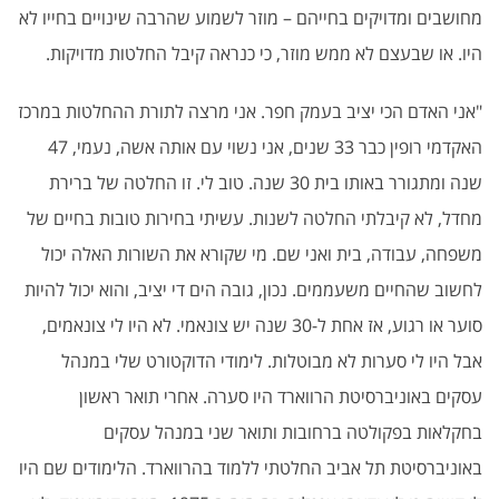
מחושבים ומדויקים בחייהם – מוזר לשמוע שהרבה שינויים בחייו לא
היו. או שבעצם לא ממש מוזר, כי כנראה קיבל החלטות מדויקות.
"אני האדם הכי יציב בעמק חפר. אני מרצה לתורת ההחלטות במרכז
האקדמי רופין כבר 33 שנים, אני נשוי עם אותה אשה, נעמי, 47
שנה ומתגורר באותו בית 30 שנה. טוב לי. זו החלטה של ברירת
מחדל, לא קיבלתי החלטה לשנות. עשיתי בחירות טובות בחיים של
משפחה, עבודה, בית ואני שם. מי שקורא את השורות האלה יכול
לחשוב שהחיים משעממים. נכון, גובה הים די יציב, והוא יכול להיות
סוער או רגוע, אז אחת ל-30 שנה יש צונאמי. לא היו לי צונאמים,
אבל היו לי סערות לא מבוטלות. לימודי הדוקטורט שלי במנהל
עסקים באוניברסיטת הרווארד היו סערה. אחרי תואר ראשון
בחקלאות בפקולטה ברחובות ותואר שני במנהל עסקים
באוניברסיטת תל אביב החלטתי ללמוד בהרווארד. הלימודים שם היו