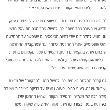
מפחד מדברים שהוא לא צריך לפחד מהם, מדברים שהוא יכול היה
להתגבר עליהם והוא מקווה לניסים שאף פעם לא יקרו לו.
"הרגש הרבה פעמים מפיח תקוות שווא, כמו למשל: פתיחת עסק
חדש, או מעורר פחד מיותר, כמו למשל: פחד מפתיחת עסק חדש.
אני מציע לתלמידים שלי להיות הכי פסימיים שאפשר עד ההחלטה
והכי אופטימיים אחרי ההחלטה. כלומר, עד שמתקבלת ההחלטה
שיבחנו אותה במקסימום היגיון, מקסימום שכל ומקסימום בחינות
כלכליות/עסקיות/רציונליות, ולאחר שהתקבלה ההחלטה – להסתכל
קדימה במלוא האופטימיות עם רגש".
גם קבלת החלטה לאומית, כמו למשל המנון "התקווה" של מדינת
ישראל איננה, בעיני פרופ' יסעור, נמנית על בדיקה רציונלית ויש בה
מידה רבה של אשליה. "המילה 'תקווה', שהיא ההמנון שלנו,
בעייתית בעיניי בצורה נוראית. תקווה היא ציפיה שיקרה משהו,