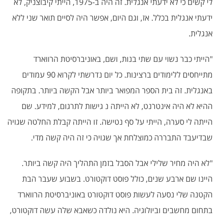
לי קשים כי לא ידעתי אנגלית. זה היה ב-1975, הייתי קיבוצניק, לא
ידעתי אנגלית בכלל. אז, וגם היום, אפשר היה לסיים תואר שני ללא
אנגלית.
"הייתי כבר נשוי עם שתי בנות, ושם, באוניברסיטת הרווארד
מתייחסים ללימודים ברצינות. כל יום נדרשתי לקרוא 90 עמודים
באנגלית. זה בית הספר המפואר ביותר אבל הקשה ביותר. בתקופה
ההיא לא היה אינטרנט, לא הייתה נ גישות לתרגום, למידע. שם
הייתה לי סערה, הייתי על סף נטישה. זו הייתה קבלת החלטה שגויה
שבדיעבד התבררה כמוצלחת אך שגויה כי זה היה קשה מדי.
"לא היה מחיר שלילי אבל הסבל בזמן התהליך היה קשה ביותר.
היינו שם ארבע שנים, כולל פוסט דוקטורט. בשבוע שעבר הבת
הקטנה שלי נסעה לעשות פוסט דוקטורט באוניברסיטת הרווארד
בתחום מחשבים וביולוגיה. היא נולדה כשאבא שלה עשה דוקטורט,