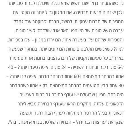
ג'. כשהמבחר גדול ישנו חשש שמא נגלה שיכולנו לבחור טוב יותר
ולכן ישנה הימנעות מבחירה. אם המגוון גדול יותר זה מקטין את
המכירות של חברות עסקיות. למשל, חברת 'פרוקטר אנד גמבל'
עברה מ-26 סוגים של השמפו 'האד אנד שולדרס' ל-15 סוגים,
והמכירות שלהם עלו בעשרה אחוז. הם ירדו במגוון – עלו במכירות.
למה? כשאנשים מתלבטים פחות הם קונים יותר. במחקר שנעשה
בארה"ב על טעימות וקניות של ריבה, הציבו בחנות אחת טעימות
ל-6 סוגי ריבה ובחנות השנייה – 24 סוגים. איפה טעמו יותר? – 40
אחוז במבחר המצומצם ו-60 אחוז במבחר הרחב. איפה קנו יותר? –
30 אחוז מבין הטועמים במבחר המצומצם ורק 3 אחוז כשהמבחר
היה רחב. מכיוון שבעולם יש עודף בחירה גם כמות האנשים
הדכאוניים עלתה. מחקרים הראו שעודף הבחירה מביא ליתר
דכאוניות בגלל החרטה המתלווה לעודף הבחירה. זו תופעה
שנקראת 'עריצות הבחירה' – הבחירה שולטת בנו ולא אנחנו בה".