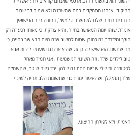
"השוני הוא בתשומת הלב או כפי שאנחנו קוראים לזה: 'אשליית
המיקוד'. אנחנו מתמקדים במה שהשתנה ולא שמים לב שרוב
הדברים בחיים שלנו לא השתנו. למשל, בחורה ביום הנישואין
אומרת שזהו יומה המאושר בחייה, והיא צודקת, כי מאותו רגע זה רק
הולך ומידרדר. זה כמובן שטות לחשוב שזה היום המאושר בחייה, כי
מה שחשוב הוא שיש לה בן זוג שהיא אוהבת ושעתיד להיות אבא
טוב לילדים שלה, וזה השינוי המשמעותי. אני תמיד מאחל
לסטודנטיות שלי שביום החתונה שלהן יירד גשם שוטף, שהשמלה
שלהן תתלכלך ושהאיפור ימרח כדי שתשומת הלב תהיה לשינוי
האמיתי ולא לפולחן החיצוני.