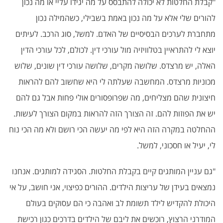
"קבלת החלטות לא יכולה להתבסס על מה יגידו עליי או מה נכון
להורים שלי אלא על מה נכון באמת בשבילי, כשהמילה נכון
מתחברת לערכים הבסיסיים של האדם. למשל, סוג הרכב. לעיתים
יוצא לי להתראיין בטלוויזיה מול עורכי דין. לכולם, לכל עורכי הדין
האלה, יש מרצדס. שלושה מקרים, שלושה עורכי דין שונים, שלוש
מכוניות מרצדס. המחשבה שעלתה לי היא שחשוב להם להראות
חיצונית שהם מצליחים, מה שפרופסורים אולי פחות אבל גם להם
יש את הפוזות להם. זה הצורך הזה להראות במקום הצורך לעשות.
ההחלטה במקרה הזה היא לפי מה יעשה הכי רושם ולא מה הכי נוח
לי, יעיל או חסכוני, למשל.
"גם עניין המותגים קיים בקבלת החלטות. הסגידה למותגים. אנחנו
נמצאים בעידן של עריצות הילדים. ההורים כפיצוי, אני חושב, על אי
היכולת להקדיש לילד תשומת לב ואהבה כי הם עסוקים בעולם
המודרני הרצוץ, רוכשים את ליבם של הילדים בדרכים כגון רכישת