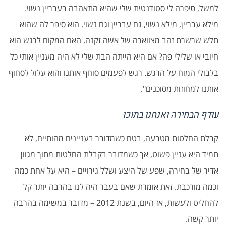
למשל, סיפרה לי סטודנטית שלי שהיא התאהבה בעבריין נשוי.
מילא עבריין, מילא נשוי, גם עבריין וגם נשוי. הוא סיפר לה שהוא
תלש שרשרת זהב מצווארה של אשה זקנה. האם המקום לרגש הוא
חיובי או שלילי פה? אם היא הייתה הבת שלי לא היה מעניין אותי כל
בלבולי המוח על הרגש. רגש לפעמים סוחף אותנו והוא עלול לסחוף
אותנו למחוזות מסוכנים".
עודף הבחירה ואנחנו בתוכו
קבלת החלטות מטבעה, בטח כשמדובר בעניינים מהותיים, לא
תמיד היא עניין פשוט, אך כשמדובר בקבלת החלטות מתוך מגוון
אדיר של בחירה, שפע של היצע ושלל גירויים – היא על אחת כמה
וכמה מורכבת. זאת אומרת שאם בעבר היה לנו בהרבה יותר קל
להחליט ולעשות, אז היום, בשנת 2012 – מדובר במשימה בהרבה
יותר קשה.