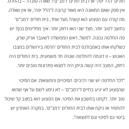
חולים 'הלל יפה' או לבית חולים 'רמב"ם'? שאלה טובה? – בהחלט.
אין ספק שאם התאונה היא מאוד קרובה ל'הלל יפה', אז אין שאלה.
מה קורה עם הפצוע הוא קשה? מצד אחד, בית חולים 'רמב"ם'
נחשב לטוב יותר, מצד שני הוא רחוק יותר. איך מחליטים נכון? יש
פה החלטה נכונה. למשל, ראש הממשלה לשעבר אריק שרון,
כשלקחו אותו באמבולנס לבית החולים 'הדסה בירושלים במצבו
האנוש – זו דוגמה להחלטה שגויה חד משמעית. בית החולים היה
רחוק, המצב היה קשה וניתן היה למצוא פתרונות טובים יותר.
"לכל החלטה יש שני רכיבים: הסיכויים והתוצאות. אם הסיכוי
שהפצוע לא יגיע בחיים ל'רמב"ם' – לא ניסע לשם על אף שהוא
טוב יותר. לקחנו בחשבון את הסיכוי. אם הפצוע הוא במצב קל שיכול
להחמיר אז ניקח אותו לבית החולים 'רמב"ם'. במקרה האחרון יש
ביטוי גם לסיכוי וגם לתוצאה".