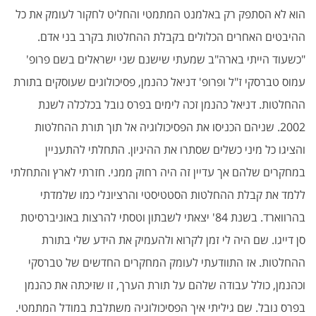
הוא לא הסתפק רק באלמנט המתמטי והחליט לחקור לעומק את כל
ההיבטים האחרים הכלולים בקבלת ההחלטות בקרב בני אדם.
"כשעוד הייתי בארה"ב שמעתי שישנם שני ישראלים בשם פרופ'
עמוס טברסקי ז"ל ופרופ' דניאל כהנמן, פסיכולוגים שעוסקים בתורת
ההחלטות. דניאל כהנמן זכה לימים בפרס נובל בכלכלה לשנת
2002. שניהם הכניסו את הפסיכולוגיה אל תוך תורת ההחלטות
והציגו כל מיני כשלים שסתרו את ההיגיון. התחלתי להתעניין
במחקרים שלהם אך עדיין זה היה רחוק ממני. חזרתי לארץ והתחלתי
ללמד את קבלת ההחלטות הסטטיסטי והרציונלי כמו שלמדתי
בהרווארד. בשנת 84' יצאתי לשבתון וטסתי להרצות באוניברסיטת
סן דייגו. שם היה לי זמן לקרוא ולהעמיק את הידע שלי בתורת
ההחלטות. אז התוודעתי לעומק המחקרים החדשים של טברסקי
וכהנמן, כולל עבודה שלהם על תורת הערך, זו שזיכתה את כהנמן
בפרס נובל. שם גיליתי איך הפסיכולוגיה משתלבת במודל המתמטי.