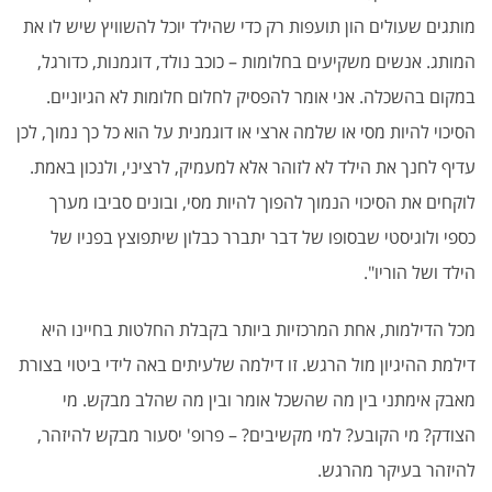
מותגים שעולים הון תועפות רק כדי שהילד יוכל להשוויץ שיש לו את
המותג. אנשים משקיעים בחלומות – כוכב נולד, דוגמנות, כדורגל,
במקום בהשכלה. אני אומר להפסיק לחלום חלומות לא הגיוניים.
הסיכוי להיות מסי או שלמה ארצי או דוגמנית על הוא כל כך נמוך, לכן
עדיף לחנך את הילד לא לזוהר אלא למעמיק, לרציני, ולנכון באמת.
לוקחים את הסיכוי הנמוך להפוך להיות מסי, ובונים סביבו מערך
כספי ולוגיסטי שבסופו של דבר יתברר כבלון שיתפוצץ בפניו של
הילד ושל הוריו".
מכל הדילמות, אחת המרכזיות ביותר בקבלת החלטות בחיינו היא
דילמת ההיגיון מול הרגש. זו דילמה שלעיתים באה לידי ביטוי בצורת
מאבק אימתני בין מה שהשכל אומר ובין מה שהלב מבקש. מי
הצודק? מי הקובע? למי מקשיבים? – פרופ' יסעור מבקש להיזהר,
להיזהר בעיקר מהרגש.