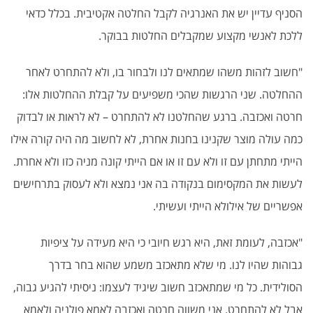
הסניף עדיין יש את האנרגיה לקבל החלטה אקטיבית. בכלל כדאי
ללכת לאנשי מקצוע שמקבלים החלטות בבוקר.
"חשוב לזהות משהו שמתאים לנו ולבחור בו, ולא להתחרט לאחר
ההחלטה. שני הרגשות שהכי משפיעים על קבלת ההחלטות אלו:
חרטה ואכזבה. ברגע שהחלטנו לא להתחרט – לא לראות או לבדוק
כמה עולה מוצר שקנינו בחנות אחרת, לא לחשוב מה היה קורה אילו
הייתי מתחתן עם זו ולא עם זו או אם הייתי קונה מניה כזו ולא אחרת.
לעשות את המקסימום בנקודה בה אני נמצא ולא לעסוק בתרחישים
אפשריים של אילולא הייתי ועשיתי.
"אכזבה, לעומת זאת, היא רגש חיובי כי היא מעידה על ציפיות
גבוהות שהיו לנו. מי שלא מתאכזב משמע שהוא בחר בדרך
הסולידית. כל מי שמתאכזב חשוב שיגיד לעצמו: ניסיתי להגיע גבוה,
אבל לא להתחרט. אני משווה חרטה ואכזבה לאמא פולניה ולאמא