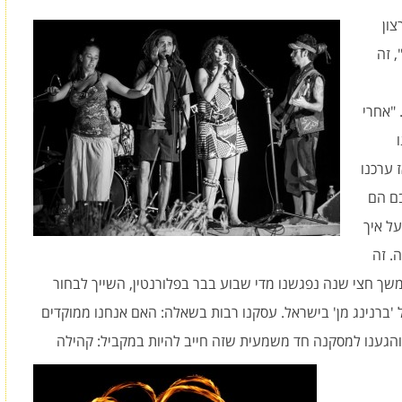
צון
, זה
 "אחרי
 ערכנו
יעו 15 איש. רובם הם
על איך
. זה
ך חצי שנה נפגשנו מדי שבוע בבר בפלורנטין, השייך לבחור
ל 'ברנינג מן' בישראל. עסקנו רבות בשאלה: האם אנחנו ממוקדים
? והגענו למסקנה חד משמעית שזה חייב להיות במקביל: קהילה