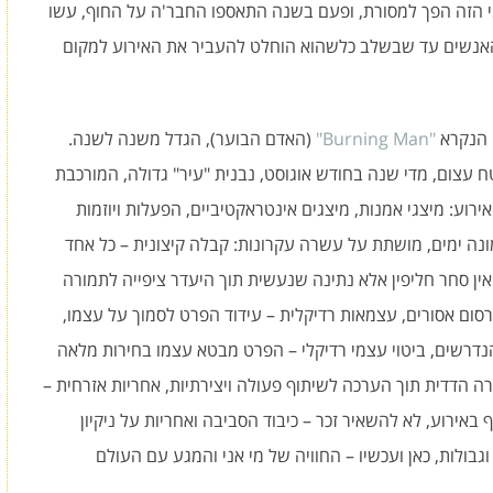
הזה הפך למסורת, ופעם בשנה התאספו החבר'ה על החוף, עשו
אנשים עד שבשלב כלשהוא הוחלט להעביר את האירוע למקום
 הנקרא
"Burning Man"
(האדם הבוער), הגדל משנה לשנה.
50 – 60 אלף איש. על שטח עצום, מדי שנה בחודש אוגוסט, נבנית "עיר" גדולה, המורכבת
רוע: מיצגי אמנות, מיצגים אינטראקטיביים, הפעלות ויוזמות
נה ימים, מושתת על עשרה עקרונות: קבלה קיצונית – כל אחד
ין סחר חליפין אלא נתינה שנעשית תוך היעדר ציפייה לתמורה
ום אסורים, עצמאות רדיקלית – עידוד הפרט לסמוך על עצמו,
נדרשים, ביטוי עצמי רדיקלי – הפרט מבטא עצמו בחירות מלאה
ה הדדית תוך הערכה לשיתוף פעולה ויצירתיות, אחריות אזרחית –
אירוע, לא להשאיר זכר – כיבוד הסביבה ואחריות על ניקיון
ולות, כאן ועכשיו – החוויה של מי אני והמגע עם העולם