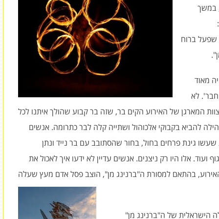
ה, במשך
ירוע, שפעל ברוח
".
כ- 400 איש זה היה מאוד
חבר'. לא
וות המארגן של האירוע הקים בר, שזה בר קבוע שהולך איתנו לכל
הילה להביא בקבוקי אלכוהול ושתייה קלה לבר כתרומה. אנשים
ות שעשו גינת פרחים בחול, בחור שהסתובב עם בר נייד ונתן
ועוד. אלו היו רק ניצנים. אנשים עדיין לא ידעו איך לאכול את
 האירוע, בהתאם למסורת ה"ברנינג מן", הוצב פסל אדם מעץ שעלה
ה הישראלית של ה"ברנינג מן"