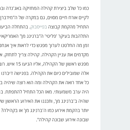
כמו כל שלב ביצירת קהילה המחזיקה באג'נדה ובר
לקיים אורח חיים מסוים, גם במקרה של ה"מידברן"
התחיל מהקמת קבוצה
בפייסבוק
. בהתחלה הביעו
התלהבות בעיקר 'פליטי' ה"ברנינג מן" האמריקאי.
זמן מה החלטנו לערוך מפגש כדי לראות איך אנחנו
מקדמים את עניין הקהילה. קהילה צריך לתחזק. אז
מפגש ראשון של הקהילה, אליו הג
אלה שמובילים כיום את הקהילה. בפגישה דיברנו 
כל אחד רואה את הקהילה ומה הוא רוצה שיהיה בה
היה ערב משמעותי. מאז הכל התחיל להתפתח. במש
שהיה ב'ברנינג מן', ותכננו את האירוע הראשון ש
יותר בהקמת אירוע כמו ה'ברנינג מן' או בקהילה
שבונה אירוע שבונה קהילה".