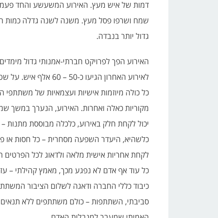
דמות של איש מעץ. האירוע המשעשע והחד פעמי 
שמח ושרפו פסל מעץ. משנה לשנה גדלה כמות ה
גדול יותר בנבדה.
האירוע הפך לפרויקט חברתי-אמנותי גדול מימדים
לאירוע האחרון הגיעו כ-
כל כולה מיוזמות אישיות ועצמאיות של משתתפי האי
מקוריות כאלה ואחרות. האירוע, הנערך במשך שמו
יכול לקחת חלק באירוע, כלכלה מבוססת מתנות – א
כלשהיא, היעדר השפעה מסחרית – כל חסות או פרס
לקחת אחריות אישית מלאה ולדאוג לכל הפרטים ה
כל עוד אף אדם לא נפגע מכך, מאמץ קהילתי – עזר
כיבוד כללי החברה ודאגה לשלום הציבור המשתתף ב
סביבתי, השתתפות – כולם משתתפים ללא תנאים וגב
האמיתי שמעבר למגבלות האדם.