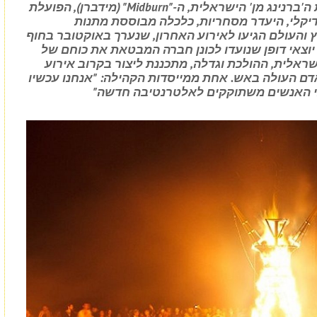
מספר ישראלים החליטו להקים את קהילת ה'ברנינג מן' הישראלית, ה-"Midburn" (מידברן), הפועלת
רדיקלי, היעדר מסחריות, כלכלה מבוססת מתנות
1 איש מרחבי הארץ והעולם הגיעו לאירוע האחרון, שנערך באוקטובר בחוף
ים יוצאי דופן שנועדו לכונן חברה המבטאת את כוחם של
שראלית, ההולכת וגדלה, מתכננת ליצור בקרוב אירוע
דם העולה באש. אחת ממייסדות הקהילה: "אנחנו עכשיו
 כי האנשים משתוקקים לאלטרנטיבה חדשה"