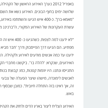
באפריל 2012 נערך האירוע הראשון של הקהיל
שלושה ימים בחוף הבונים. האירוע נשא את השם:
"מאמא-ברן". כ-400 איש הגיעו והשתתפו בא
עשרת העקרונות של האירוע המקורי, ה"ברנינג מן
"לא ידענו למה לצפות. כשהגיעו 
מפתיע. הם הגיעו דרך הפייסבוק ודרך 'חבר מביא 
ידענו עד כמה אנשים מודעים לאירוע ולקהילה. הצ
האירועים, שנקרא: 'להלה בר'. ביקשנו מחברי הק
התגייסו ונתנו. היו יוזמות קטנות, כמו: קבוצת בנ
לאנשים לימונדה, מישהו שיצר הפעלה של צבעי גוף 
זה, אך ראינו בזה התחלה חיובית". כמובן שבסוף
באש.
האירוע הצליח ליצור בארץ הדים ולחזק את הקהיל