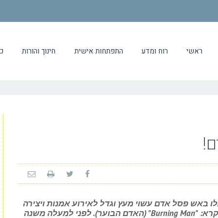
ראשי
רוח ומדע
התפתחות אישית
חינוך והורות
כ
ם!
כמה חבר'ה שהעלו באש פסל אדם עשוי מעץ וגדל לאירוע אמנות ויצירה
גדול מימדים שנערך מדי שנה בארה"ב, הנקרא: "Burning Man" (האדם הבוער). לפני למעלה משנה