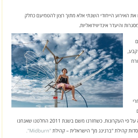
ם את האירוע הייחודי השנתי אלא מתוך רצון להטמיעם כחלק
רות והיעדר אינדיווידואליות.
ם
קבע,
ורח
רי
ביומיום, קהילה שמבינה מה זה 'ברנינג מן' ושחיה על פי העקרונות. כשחזרנו משם בשנת 2011 החלטנו שאנחנו
סדות קהילת "ברנינג מן" הישראלית – קהילת
"Midburn".