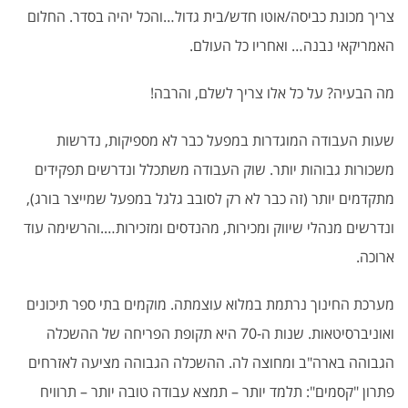
צריך מכונת כביסה/אוטו חדש/בית גדול…והכל יהיה בסדר. החלום
האמריקאי נבנה… ואחריו כל העולם.
מה הבעיה? על כל אלו צריך לשלם, והרבה!
שעות העבודה המוגדרות במפעל כבר לא מספיקות, נדרשות
משכורות גבוהות יותר. שוק העבודה משתכלל ונדרשים תפקידים
מתקדמים יותר (זה כבר לא רק לסובב גלגל במפעל שמייצר בורג),
ונדרשים מנהלי שיווק ומכירות, מהנדסים ומזכירות….והרשימה עוד
ארוכה.
מערכת החינוך נרתמת במלוא עוצמתה. מוקמים בתי ספר תיכונים
ואוניברסיטאות. שנות ה-70 היא תקופת הפריחה של ההשכלה
הגבוהה בארה"ב ומחוצה לה. ההשכלה הגבוהה מציעה לאזרחים
פתרון "קסמים": תלמד יותר – תמצא עבודה טובה יותר – תרוויח