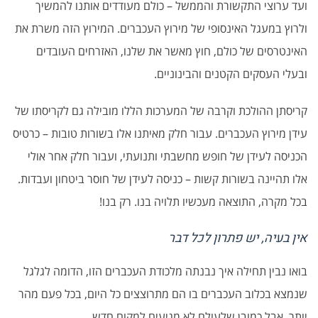
ועד ערוצי התקשורת והממשל – כולם מעודדים אותנו להמשיך
ולרוץ במעגל האינסופי של מירוץ העכברים. המירוץ הזה משרת את
האינטרסים של כולם, חוץ מאשר את שלנו, האזרחים העובדים
ובעלי העסקים הקטנים והבינוניים.
קריסתן ההולכת וקרבה של המערכות הללו מובילה גם לקריסתו של
עידן מירוץ העכברים. עבור חלק מאיתנו אלו בשורות טובות – כרטיס
הכניסה לעידן של חופש מחשבתי ותנועתי, ועבור חלק אחר אולי
אלו תהיינה בשורות קשות – כניסה לעידן של חוסר ביטחון ועבדות.
בכל מקרה, התוצאה מעכשיו תלויה בנו. רק בנו!
אין בעיה, יש פתרון לכל דבר
בואו נבין תחילה איך נבנתה מלכודת העכברים הזו, הדומה לגלגל
שנמצא בכלוב העכברים בו הם מתרוצצים כל היום, בכל פעם מהר
יותר, אבל כמובן שלעולם לא מגיעים למקום חדש.