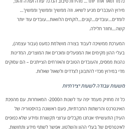
נלמד תואר אחד יותר… מהירות סיבוב הגלגל עולה ועולה והופ,
מירוץ העכברים מגיע לשיאו. וזה ממשיך וממשיך וממשיך…
לומדים…עובדים…קונים…לוקחים הלוואות…עובדים עוד יותר
קשה…וחוזר חלילה.
המערכת ממשיכה לעבוד בצורה מושלמת כמעט (עבור עצמה),
בעלי ההון מקימים את המפעלים ומוכרים את המוצרים, המדינות
נהנות ממסים, והעובדים הטובים והאזרחים הצייתנים – הם עסוקים
מדי במירוץ מכדי להתבונן לצדדים ולשאול שאלות.
משעות עבודה לשעות יצירתיות
כל זה מחזיק מעמד יפה עד לשנות ה2000- המאוחרות. עם מהפכת
האינטרנט והרשתות החברתיות, פעם ראשונה בהיסטוריה של
העידן התעשייתי אנחנו מקבלים ערוצי תקשורת ומידע שלא כפופים
לאינטרסים של בעלי ההון והשלטון. אפשר לשתף מידע ותחושות.