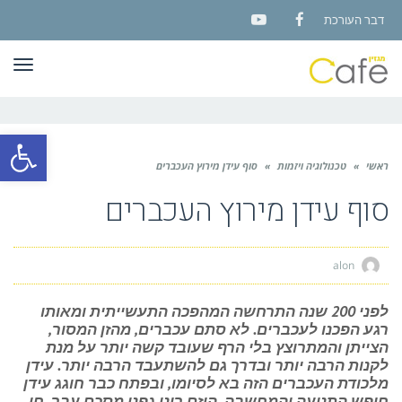
דבר העורכת
YouTube
Facebook
תפר
פתח סרגל
ראשי
»
טכנולוגיה ויזמות
»
סוף עידן מירוץ העכברים
סוף עידן מירוץ העכברים
alon
לפני 200 שנה התרחשה המהפכה התעשייתית ומאותו
רגע הפכנו לעכברים. לא סתם עכברים, מהזן המסור,
הצייתן והמתרוצץ בלי הרף שעובד קשה יותר על מנת
לקנות הרבה יותר ובדרך גם להשתעבד הרבה יותר. עידן
מלכודת העכברים הזה בא לסיומו, ובפתח כבר חוגג עידן
חופש התנועה והמחשבה. היזם רונן גפני מסכם עבר, חי