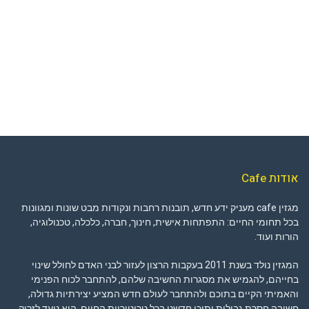
אודות Cafe
מגזין cafe מעניק ידע חדש, תובנות רחבות ונקודות מבט שונות ומגוונות
בכל תחומי החיים: התפתחות אישית, חינוך, חברה, כלכלה, טכנולוגיה,
הורות ועוד.
המגזין נולד בשנת 2011 בעקבות הרצון לעזור לבני האדם לחולל שינוי
בחייהם, להגמיש את מסגרות החשיבה שלהם, להתחבר לכוח הפנימי
והאמיתי הקיים בתוכם ולהתחבר לעולם חדש המציע יצירתיות גדולה,
חשיבה חסרת גבולות ותוכן חדשני בכל טריטוריות החיים. הוא נועד לזרוק