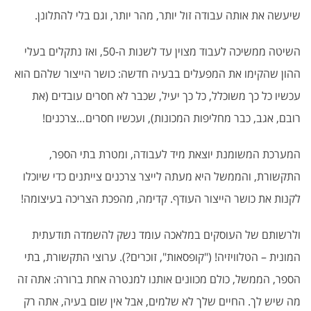
שיעשה את אותה עבודה זול יותר, מהר יותר, וגם בלי להתלונן.
השיטה ממשיכה לעבוד מצוין עד לשנות ה-50, ואז נתקלים בעלי
ההון שהקימו את המפעלים בבעיה חדשה: כושר הייצור שלהם הוא
עכשיו כל כך משוכלל, כל כך יעיל, שכבר לא חסרים עובדים (את
רובם, אגב, כבר מחליפות המכונות), ועכשיו חסרים…צרכנים!
המערכת המשומנת יוצאת מיד לעבודה, ומטרת בתי הספר,
התקשורת, והממשל היא מעתה לייצר צרכנים צייתנים כדי שיוכלו
לקנות את כושר הייצור העודף. קדימה, מהפכת הצריכה בעיצומה!
ולרשותם של העוסקים במלאכה עומד נשק להשמדה תודעתית
המונית – הטלוויזיה! ("קופסאות", זוכרים?). ערוצי התקשורת, בתי
הספר, הממשל, כולם מכוונים אותנו למנטרה אחת ברורה: אתה זה
מה שיש לך. החיים שלך לא שלמים, אבל אין שום בעיה, אתה רק