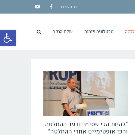
דבר העורכת
YouTube
Facebook
פתח סרגל
לכלה
טכנולוגיה ויזמות
עולם הרכב
"להיות הכי פסימיים עד ההחלטה
והכי אופטימיים אחרי ההחלטה"