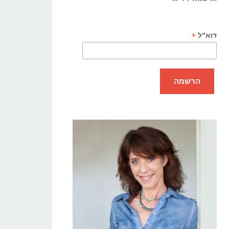
*
דוא"ל