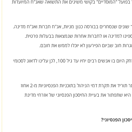
ך בפועל "המוסדיים" בקושי משיגים את התשואה שאג"ח המיועדות
רך שונים שנסחרים בבורסה כגון: מניות, אג"ח חברות ואג"ח מדינה.
ספינו למדינה או לחברות אחרות שנמצאות בבעלות פרטית.
רות חוב שביום הפירעון לא יוכלו לממש את חובם.
10. תוחלת החיים עולה ומומחים מעריכים שלא ירחק היום בו אנשים רבים יחיו עד גיל 100, לכן עלינו לדאוג לסכומי
השבוע אמורה לעבור בכנסת הצעת חוק שבין היתר תוריד את תקרת דמי הניהול בתוכניות הפנסיוניות מ-2 אחוז
 לא היא שתפתור את בעיית החיסכון הפנסיוני של אזרחי מדינת
כון הפנסיוני?