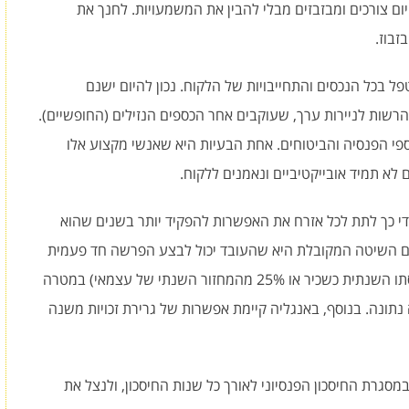
יום צורכים ומבזבזים מבלי להבין את המשמעויות. לחנך את
זבוז.
פל בכל הנכסים והתחייבויות של הלקוח. נכון להיום ישנם
שות לניירות ערך, שעוקבים אחר הכספים הנזילים (החופשיים).
ספי הפנסיה והביטוחים. אחת הבעיות היא שאנשי מקצוע אלו
לא תמיד אובייקטיביים ונאמנים ללקוח.
 ידי כך לתת לכל אזרח את האפשרות להפקיד יותר בשנים שהוא
 שם השיטה המקובלת היא שהעובד יכול לבצע הפרשה חד פעמית
משמעותית (כל עוד שלא תעלה על 100% מהכנסתו השנתית כשכיר או 25% מהמחזור השנתי של עצמאי) במטרה
נתונה. בנוסף, באנגליה קיימת אפשרות של גרירת זכויות משנה
מסגרת החיסכון הפנסיוני לאורך כל שנות החיסכון, ולנצל את