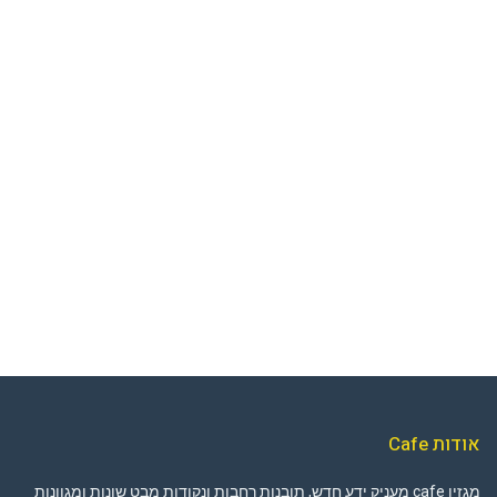
אודות Cafe
מגזין cafe מעניק ידע חדש, תובנות רחבות ונקודות מבט שונות ומגוונות