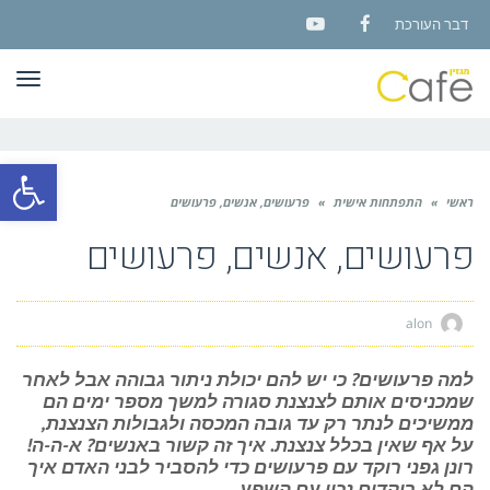
דבר העורכת
YouTube
Facebook
תפר
פתח סרגל
ראשי
»
התפתחות אישית
»
פרעושים, אנשים, פרעושים
פרעושים, אנשים, פרעושים
alon
למה פרעושים? כי יש להם יכולת ניתור גבוהה אבל לאחר
שמכניסים אותם לצנצנת סגורה למשך מספר ימים הם
ממשיכים לנתר רק עד גובה המכסה ולגבולות הצנצנת,
על אף שאין בכלל צנצנת. איך זה קשור באנשים? א-ה-ה!
רונן גפני רוקד עם פרעושים כדי להסביר לבני האדם איך
הם לא רוקדים נכון עם השפע