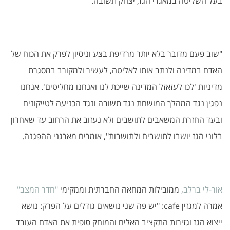
בעל השליטה במאגרי הגז, יצחק תשובה.
"שוב פעם מדובר בלא יותר מרדיפת בצע וניסיון לפרק את הכוח של
האדם במדינה ולנתב אותו לאליטה, לעשיר ולמקורב במסגרת
מדיניות 'לכו לעזאזל המדינה שייכת לנו ואנחנו מחליטים'. אנחנו
נפגין נגד המהלך המושחת נגד תשובה ונגד הכניעה לטייקונים
ובעד החזרת המשאבים לתושבים ולא נעזוב את הרחוב עד שאחרון
בלוני הגז יושבו לתושבים ולתושבות", אומרים מארגני ההפגנה.
אור-לי ברלב,
ממובילות המחאה החברתית וממקימי
"חדר המצב"
אמרה למגזין cafe: "יש פה שני נושאים גודלים על הפרק: נושא
ייצוא הגז וגזירות התקציב האלים והמוחק סופית את האדם העובד