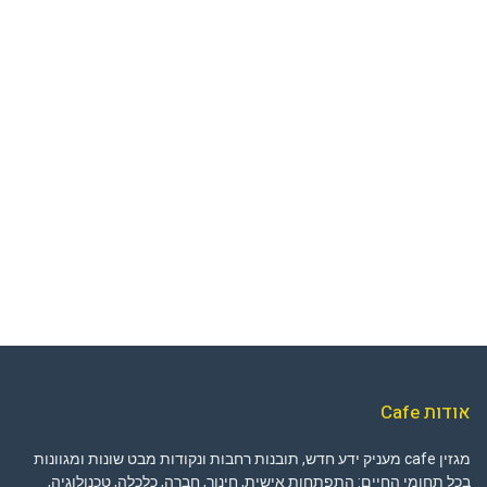
אודות Cafe
מגזין cafe מעניק ידע חדש, תובנות רחבות ונקודות מבט שונות ומגוונות
בכל תחומי החיים: התפתחות אישית, חינוך, חברה, כלכלה, טכנולוגיה,