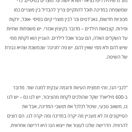
מע"מ שיהיה דיפרנציאלי ושלא יושת על מוצרים בסיסיים. כדי
שמשפחה במדינה תוכל להתקיים צריך להבדיל בין מוצרים כמו
מכוניות חדשות, גאג'דטים וכו' לבין מוצרי קיום בסיסי -אוכל, ירקות
ופירות. קצבאות הילדים – מדובר בקיצוץ אכזרי. יש משפחות שחיות
על השקלים האלה, הם עבור אוכל לילדים. העניין הוא לקחת ממי
שיש להם ולא ממי שאין להם. יש פה 'חגיגה' שנמשכת שהיא נגזרת
של השיטה.
"לגבי הגז, זוהי תמצית העיוות ודוגמה ענקית למגה שוד. מדובר
ב-600 מיליארד שקל שהולכים לקחת מהציבור. יש לנו נס – יש לנו
גז, משאב טבעי, שיכול לכלכל את תושבי המדינה, אבל את
הטייקונים זה לא מעניין מה יקרה במדינה ומה יקרה לנו. הם רוצים
להרוויח. הדרישה שלנו לעצור את ייצוא הגז היא דרישה אחראית.