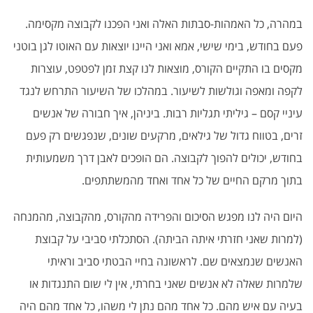
במהרה, כל האמהות-סבתות האלה ואני הפכנו לקבוצה מקסימה.
פעם בחודש, בימי שישי, אמא ואני היינו יוצאות עם האוטו לגן בוטני
מקסים בו התקיים הקורס, מוצאות לנו קצת זמן לפטפט, עוצרות
לקפה ומאפה וגולשות לשיעור. במהלכו של השיעור התרחש לנגד
עיניי קסם – גיליתי תגליות רבות. ביניהן, איך חבורה של אנשים
זרים, בטווח גדול של גילאים, מרקעים שונים, שנפגשים רק פעם
בחודש, יכולים להפוך לקבוצה. הם הופכים לאבן דרך משמעותית
בתוך מרקם החיים של כל אחד ואחד מהמשתתפים.
היום היה לנו מפגש הסיכום והפרידה מהקורס, מהקבוצה, מהמנחה
(למרות שאני חזרתי איתה הביתה). הסתכלתי סביבי על קבוצת
האנשים שנמצאים שם. לראשונה בחיי הבטתי סביב וראיתי
שלמרות שאלה לא אנשים שאני בחרתי, אין לי שום התנגדות או
בעיה עם איש מהם. כל אחד מהם נתן לי משהו, כל אחד מהם היה