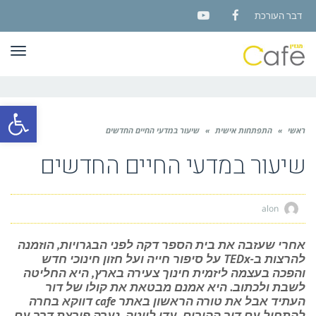
דבר העורכת
YouTube
Facebook
תפר
פתח סרגל
ראשי
»
התפתחות אישית
»
שיעור במדעי החיים החדשים
שיעור במדעי החיים החדשים
alon
אחרי שעזבה את בית הספר דקה לפני הבגרויות, הוזמנה
להרצות ב-TEDx על סיפור חייה ועל חזון חינוכי חדש
והפכה בעצמה ליזמית חינוך צעירה בארץ, היא החליטה
לשבת ולכתוב. היא אמנם מבטאת את קולו של דור
העתיד אבל את טורה הראשון באתר cafe דווקא בחרה
להתחיל עם דור ההורים. עדן לויטה, נערה פורצת דרך עם