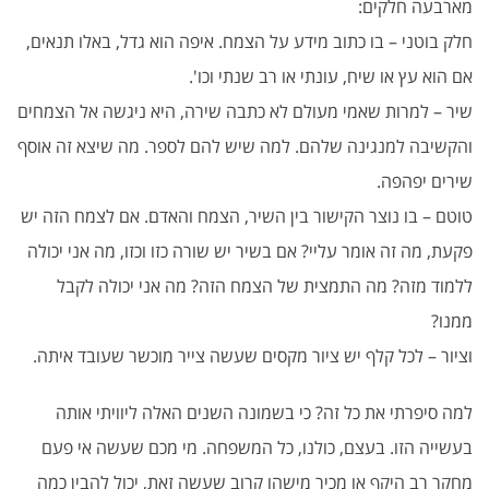
מארבעה חלקים:
חלק בוטני – בו כתוב מידע על הצמח. איפה הוא גדל, באלו תנאים,
אם הוא עץ או שיח, עונתי או רב שנתי וכו'.
שיר – למרות שאמי מעולם לא כתבה שירה, היא ניגשה אל הצמחים
והקשיבה למנגינה שלהם. למה שיש להם לספר. מה שיצא זה אוסף
שירים יפהפה.
טוטם – בו נוצר הקישור בין השיר, הצמח והאדם. אם לצמח הזה יש
פקעת, מה זה אומר עליי? אם בשיר יש שורה כזו וכזו, מה אני יכולה
ללמוד מזה? מה התמצית של הצמח הזה? מה אני יכולה לקבל
ממנו?
וציור – לכל קלף יש ציור מקסים שעשה צייר מוכשר שעובד איתה.
למה סיפרתי את כל זה? כי בשמונה השנים האלה ליוויתי אותה
בעשייה הזו. בעצם, כולנו, כל המשפחה. מי מכם שעשה אי פעם
מחקר רב היקף או מכיר מישהו קרוב שעשה זאת, יכול להבין כמה