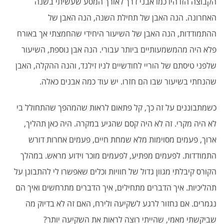
הקבוצה הזו היו כמו אבני דרך לאורך המסע שעשיתי בשנה
האחרונה. הנה האבן של תחילת השנה, הנה האבן של
ההתמודדות, הנה האבן של השיעור היחידי שהחמצתי אך באורח
פלא היה מהמשמעותיים ביותר עבורי. הנה אבן נוספת, השיעור
שלפני טיסתם של הוריי לחודשיים לניו זילנד, והנה ההקלה, האבן
שהנחתי בשיעור שבו הם חזרו. יש עוד כמה אבנים כאלה.
כשמתבוננים על זה כך, קל פתאום לראות שהמהפך שהתחולל בי
לא היה מקרי. זה לא היה קסם שהגיע במקרה. היה כאן תהליך,
ארוך, פעמים מסוימות מלא שמחת חיים, פעמים אחרות דורש
התמודדות. לפעמים מפתיע, לפעמים מוכר וידוע מראש. במהלך
הקורס קיבלתי מגוון גדול של חוויות וכלים שאפשרו לי להתבונן על
תהליכיות. איך הדברים מתחילים, איך הדברים מתרחשים ואיך הם
נגמרים. אם נחזור לרגע לשקיעה ולירח, האם זה לא בדיוק מה
שביקשתי מאמי, שהייתי רוצה לראות את השקיעה יותר?