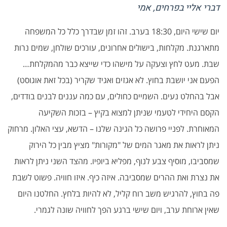
דברי אליי בפרחים, אמי
יום שישי היום, 18:30 בערב. זהו זמן שבדרך כלל כל המשפחה
מתארגנת. מקלחות, בישולים אחרונים, עורכים שולחן, שמים נרות
שבת. מעט לחץ וצעקה על מישהו כדי שייצא כבר מהמקלחת…
הפעם אני יושבת בחוץ. לא אגזים ואגיד שקריר (בכל זאת אוגוסט)
אבל בהחלט נעים. השמיים כחולים, עם כמה עננים לבנים בודדים,
הקסם היחידי לטעמי שניתן למצוא בקיץ – בזכות השקיעה
המאוחרת. לפניי פרושה כל הגינה שלנו – הדשא, עצי האלון. מרחוק
ניתן לראות את מאגר המים של "מקורות" מציץ מבין כל הירוק
שמסביבו, מוסיף צבע לנוף, מפליא ביופיו. מהצד השני ניתן לראות
את נצרת ואת ההרים שמסביבה. איזה כיף. איזו חוויה. פשוט לשבת
פה בחוץ, להרגיש משב רוח קליל, לא להיות בלחץ. החלטנו היום
שאין ארוחת ערב, ויום שישי ברגע הפך לחוויה שונה לגמרי.