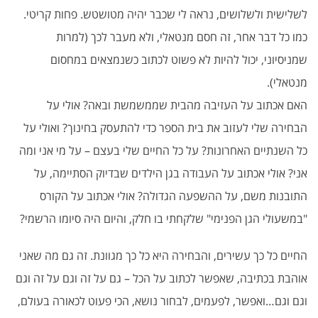
לשלישית ולשלושים, נראה לי שכבר יהיה מטושטש. פחות קריטי.
כמו כל דבר אחר, זה חסם מנטאלי, ולא מעבר לכך (למרות
שמניסיוני, יכול להיות לא פשוט לכתוב כשנמצאים במחסום
מנטאלי).
האם אכתוב על העזיבה מהבית שממשמשת ובאה? אולי על
הבחירה שלי לעזוב את בית הספר כדי להתעסק בחינוך? ואולי על
כל השנתיים האחרונות? על כל החיים שלי בעצם – על מי אני ומה
אני? אולי אכתוב על העבודה בגן הילדים שבדיוק הסתיימה, על
התובנות משם, על ההשפעה הגדולה? אולי אכתוב על הקורס
"במשעולי הגן הפנימי" שלקחתי בו חלק, והיום היה סיומו הרשמי?
החיים כל כך עשירים, והבחירה היא כל כך מגוונת. זה גם מה שאני
אוהבת בכתיבה, שאפשר לכתוב על הכל – גם על זה וגם על זה וגם
וגם וגם…ואפשר, לפעמים, לבחור נושא, הכי פעוט לכאורה בעולם,