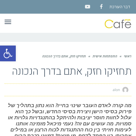
דבר העורכת
YouTube
Facebook
תפר
פתח סרגל
ראשי
»
התפתחות אישית
»
תחזיקו חזק, אתם בדרך הנכונה
תחזיקו חזק, אתם בדרך הנכונה
alon
מה קורה לאדם העובר שינוי בחייו? הוא נתון בתהליך של
פירוק בסיסי הישן ויצירת בסיסי החדש, ובשל כך הוא
עלול לחוות חוסר יציבות ולהיתקל בהתנגדויות גלויות או
סמויות. מה עושים עם זה? נעמי מיכאל מזמינה אותנו
לעימות חזיתי בין כוח ההתנגדות לכוח הרצון או במילים
אחרות: בין הפחד לדחף. מי מנצח? דמיינו רכבת הרים