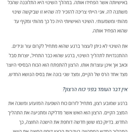
באישיותה אשר הפחידו אותה. במהלך השינוי היא התלוננה שהכל
משתנה לה. אני הייתי צריכה להזכיר לה שהיא זו שביקשה שינוי
מהותי ומשמעותי. השינוי האישיותי היה כל כך מהותי ומקיף עד
שהוא הפחיד אותה.
את השינוי לא ניתן לעצור ברגע שהוא מתחיל לקרום עור וגידים.
ההתנגדויות לתהליך השינוי, ברגע שהוא כבר התחיל, יוצרות סבל
וכאב אך אינן עוצרות אותו. הרצון להתפתח הוא הכוח הבסיסי היוצר
מצד אחד הרס של הקיים, ומצד שני בונה את בסיס הנושא החדש.
אין דבר העומד בפני כוח הרצון?
ברגע שמובע רצון, מתחיל לזרום כוח השפעה המזעזע ומשנה את
המצב הקיים. הרצון הוא האש אשר מדליקה ומתניעה את התהליך
החדש. בדיוק כמו ששן חדשה דוחפת את הישנה החוצה, כך
התהליך החדש המתהווה בעקבות הרצון דוחף החוצה את הישן.