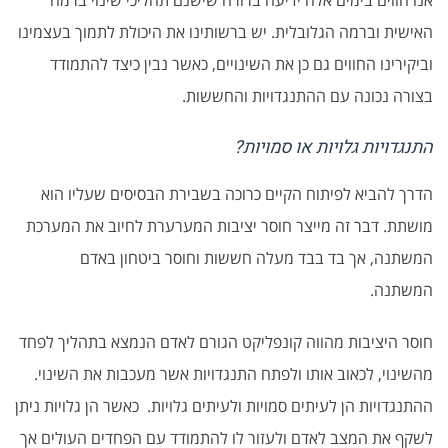
אנו חווים בימים אלה ידיעה ברורה שישנם תהליכי שינוי ברמה
האישית וברמה הגלובלית. יש ברשותינו את היכולת לתמוך בעצמינו
וביקירינו החווים גם כן את השינויים, כאשר נבין כיצד להתמודד
בצורה נכונה עם ההתנגדויות והחששות.
התנגדויות גלויות או סמויות?
הדרך להביא לפיתוח הקיים כרוכה בשבירת הבסיסים שעליו הוא
מושתת. דבר זה מייצר חוסר יציבות המערערת לחיוב את המערכת
המשתנה, אך בד בבד מעלה חששות וחוסר ביטחון באדם
המשתנה.
חוסר היציבות מהווה קונפליקט הגורם לאדם הנמצא בתהליך לפחד
מהשינוי, לכאוב אותו ולפתח התנגדויות אשר מעכבות את השינוי.
ההתנגדויות הן לעיתים סמויות ולעיתים גלויות. כאשר הן גלויות ניתן
לשקף את המצב לאדם ולעזור לו להתמודד עם הפחדים העולים אך