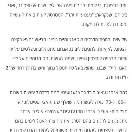
יותר ברצינות, כי שמתי לב לתופעה של ילידי שנת 69 וצפונה, ואני
ביניהם, שנקראת: "געגועיות יתר", המסרסת לעיתים את העשייה
ומסרבת לפנות לנו מקום.
שלישית, במפת הדרכים של אנטומיית גופינו הראש נמצא בקצה
הצפוני. לא אחת, למגינת ליבינו, אנחנו מתנהלים ונשלטים על ידי
איזורי הרבייה שבצפון גופינו, שמה לעשות, הם מנוהלים על ידי
האגו והילד שבנו, שהוא בעל סף תסכול נמוך וחשיבה למרחק של 2
ס"מ אחורה.
למה אנחנו עצובים כל כך בגעגועים? למה בלדה קיטשית משנות
ה-60 וה-70 יכולה לעשות מה שאלף שעות אצל פסיכולוג לא
מצליחות? אולי כי אנחנו מתגעגעים לעצמינו? אולי כי אנחנו
מתגעגעים לרגעים בהם הסרנו את מחיצות האגו? לימים בהם
הרשינו לעצמינו ליהנות מדברים פשוטים? לימים בהם נשמנו בין