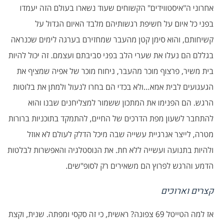
אחרוני ה"איסטווידים" הקשוחים שעוד נשארו בעולם הזה יעמדו
בפני כל איום על חשיפת רגשותיהם מלבד האיום הגדול על
קשיחותם, והוא סימן קטן מהעבר שמחזירם בערגה לימים שכנראה
בגללם הם נעלו את שערי הלב בפני סביבתם ועצמם. זה יכול להיות
בית משיר, פרצוף מוכר מהעבר, ניחוח מוכר של אפיה שמציף את
הגעגועים לבית אמא…ולא בכדי הם בחרו לנעול ולמתן את בלוטות
הרגש. הם הפנימו את המתכון ששמור למצליחנים שבנו והוא
להתחבר לשעון מפת הדרכים של החיים, להתמקד בתוכניות ברורות
מטרה, לייצר אנרגיית עשייה שבה מיכל הדלק לעולם לא אוזל
ולהיות בתנועה ועשייה ללא חת. את הנוסטלגיה והאפשרות לבלטות
הדמע והרגש לפרוץ הם משאירים רק לסופ"שים.
קצרים וארוכים
אז למה הטייטל 69 צפונה? ראשית, כי זה סקסי ומפתה. שנית, וקצת