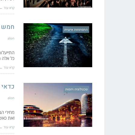
קרא עוד ←
חמש ס
התפתחות אישית
alon
התייעלות
כל אלה מ
קרא עוד ←
כדאי 
טכנולוגיה ויזמות
alon
מחירי הב
זאת כאשר
קרא עוד ←