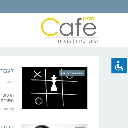
לעבוד
התפתחות אישית
alon
הדפוס הז
השתנתה, 
קרא עוד ←
הבשור