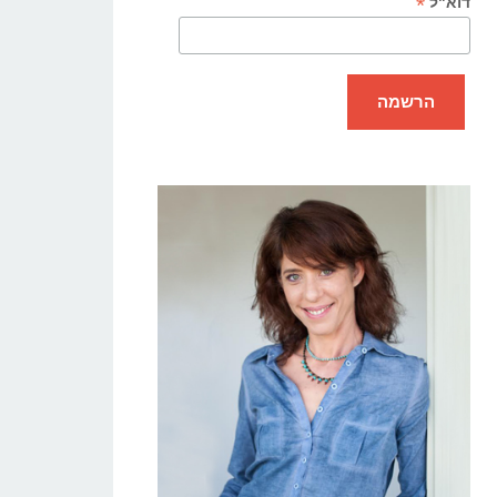
*
דוא"ל