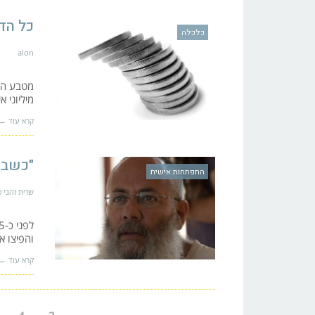
כל הד
כלכלה
alon
מיליוני 
קרא עוד ←
"כשבן
התפתחות אישית
שרית זהבי סו
והפיצו א
קרא עוד ←