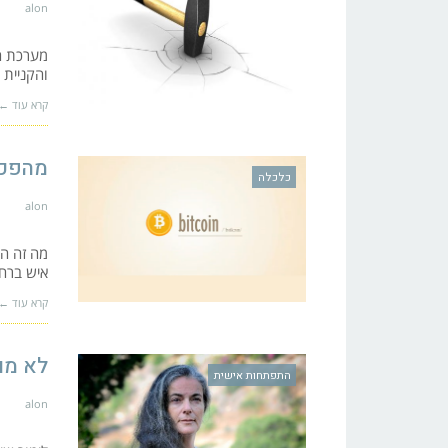
alon
מערכת הח
והקניית 
קרא עוד ←
מהפכת
כלכלה
alon
איש ברחב
קרא עוד ←
לא מו
התפתחות אישית
alon