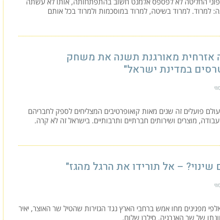
יפוני החליטה לא לפספס אלמנט חשוב בהתפתחותה, אותו לא עשתה
: למרוד. למרוד בשיטה, למרוד במוסכמות ולמרוד בכל אותם
 אזרחית מאורגנת תשנה את משחק
רסים במדינת ישראל"
זי
ולם פועלים זה שנים מאות קואופרטיבים המצליחים לספק לחבריהם
בודה, מוצרים ושירותים חברתיים ותרבותיים. בישראל זה לא קרה.
 שינוי? – אל תורידו את הרגל מהגז"
זי
פי מפגינים מחו אמש ברחבי הארץ נגד הגזירות שהטיל שר האוצר, יאיר
וונתו של שר האנרגיה, סילבן שלום,