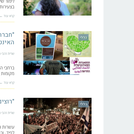
לימור ש
בצעירותה
קרא עוד ←
"חברה
כללי
האינט
שרית זהבי סו
ברחבי הע
מקומות ע
קרא עוד ←
"רוצים
כללי
שרית זהבי סו
עשרות אל
לפיד, וכ